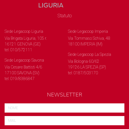
Statuto
Sede Legacoop Liguria
Sede Legacoop Imperia
Via Brigata Liguria, 105 r.
Via Tommaso Schiva, 48
16121 GENOVA (GE)
18100 IMPERIA (IM)
tel: 010/572111
Sede Legacoop La Spezia
Sede Legacoop Savona
Via Bologna 60/62
Via Cesare Battisti 4/6
19126 LA SPEZIA (SP)
17100 SAVONA (SV)
tel: 0187/503170
tel: 019/8386847
NEWSLETTER