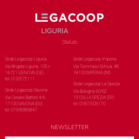
Statuto
Sede Legacoop Liguria
Sede Legacoop Imperia
Via Brigata Liguria, 105 r.
Via Tommaso Schiva, 48
16121 GENOVA (GE)
18100 IMPERIA (IM)
tel: 010/572111
Sede Legacoop La Spezia
Sede Legacoop Savona
Via Bologna 60/62
Via Cesare Battisti 4/6
19126 LA SPEZIA (SP)
17100 SAVONA (SV)
tel: 0187/503170
tel: 019/8386847
NEWSLETTER