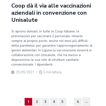
Coop dà il via alle vaccinazioni
aziendali in convenzione con
Unisalute
Si aprono domani, in tutte le Coop italiane, le
prenotazioni per vaccinare il personale, rimasto
sempre al proprio posto, anche nei mesi più difficili
della pandemia, per garantire l’approvvigionamento di
generi alimentari. In Liguria la vaccinazione avverrà in
collaborazione con Unisalute, che ha messo a
disposizione la sua rete di strutture sanitarie
convenzionate. I dipendenti ...
25/05/2021
•
5 min lettura
...
←
1
2
3
4
5
6
→