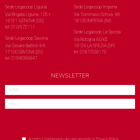
Sede Legacoop Liguria
Sede Legacoop Imperia
Via Brigata Liguria, 105 r.
Via Tommaso Schiva, 48
16121 GENOVA (GE)
18100 IMPERIA (IM)
tel: 010/572111
Sede Legacoop La Spezia
Sede Legacoop Savona
Via Bologna 60/62
Via Cesare Battisti 4/6
19126 LA SPEZIA (SP)
17100 SAVONA (SV)
tel: 0187/503170
tel: 019/8386847
NEWSLETTER
Accetto il trattamento dei dati secondo la
Privacy Policy