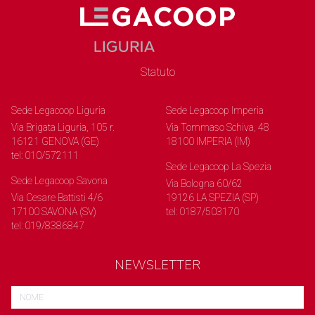
Statuto
Sede Legacoop Liguria
Sede Legacoop Imperia
Via Brigata Liguria, 105 r.
Via Tommaso Schiva, 48
16121 GENOVA (GE)
18100 IMPERIA (IM)
tel: 010/572111
Sede Legacoop La Spezia
Sede Legacoop Savona
Via Bologna 60/62
Via Cesare Battisti 4/6
19126 LA SPEZIA (SP)
17100 SAVONA (SV)
tel: 0187/503170
tel: 019/8386847
NEWSLETTER