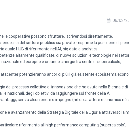
06/03/2
he le cooperative possono sfruttare, iscrivendosi direttamente.
ziende, sia del settore pubblico sia privato - esprime la posizione di pien
ia quale HUB di riferimento nell’AI, big data e analytics.
mpetenze altamente qualificate, di nuove soluzioni e tecnologie nei settori
lo nazionale ed europeo e creando sinergie tra centri di supercalcolo,
i Datacenter potenzieranno ancor di più il già esistente ecosistema econ
ia del processo collettivo di innovazione che ha avuto nella Biennale di 
e nazionali, degli obiettivi da raggiungere sul fronte della AI.
di vantaggi, senza alcun onere o impegno (né di carattere economico né d
zione e avanzamento della Strategia Digitale della Liguria attraverso la 
on particolare riferimento all’high performance computing (supercalcolo);