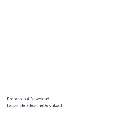
Protocollo AI
Download
Fac simile adesione
Download