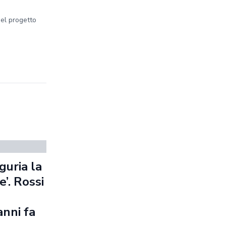
del progetto
guria la
’. Rossi
anni fa