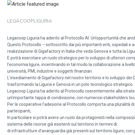
LEGACOOPLIGURIA
Legacoop Liguria ha aderito al Protocollo AI. Un’opportunità che anc
Questo Protocollo – sottoscritto dai più importanti enti, ospedali e a
realizzazione di Gigafactory in Italia che veda Genova e tutta la Ligur
E potrà esercitare un ruolo strategico per lo sviluppo di ulteriori co
l'economia ligure, incentivando in tal modo la collaborazione a livel
università, PMI, industrie e soggetti finanziari.
L'insediamento di Gigafactory nel nostro territorio e lo sviluppo de
trasformando la Liguria e Genova in un polo tecnologico strategico.
Legacoop Liguria ha aderito al Protocollo coerentemente alla strateg
un’importante tappa di condivisione, con numerosi stakeholders locali 
Per le cooperative l’adesione al Protocollo comporta una pluralità 
partecipanti,
In particolare si potrà avere un ruolo da protagonisti nella composi
sistema delle risorse già esistenti sul territorio in termini di:
di infrastrutture d’avanguardia già presenti sul territorio ligure, c