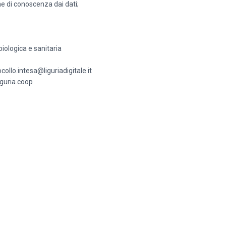
one di conoscenza dai dati;
biologica e sanitaria
collo.intesa@liguriadigitale.it
iguria.coop