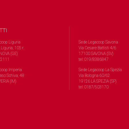
TTI
coop Liguria
Sede Legacoop Savona
 Liguria, 105 r.
Via Cesare Battisti 4/6
NOVA (GE)
17100 SAVONA (SV)
572111
tel: 019/8386847
coop Imperia
Sede Legacoop La Spezia
so Schiva, 48
Via Bologna 60/62
ERIA (IM)
19126 LA SPEZIA (SP)
tel: 0187/503170