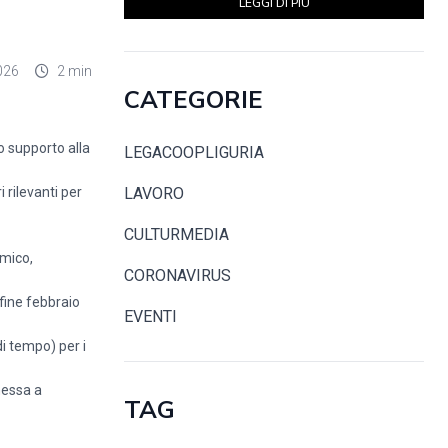
LEGGI DI PIÙ
026
2 min
CATEGORIE
o supporto alla
LEGACOOPLIGURIA
 rilevanti per
LAVORO
CULTURMEDIA
omico,
CORONAVIRUS
fine febbraio
EVENTI
i tempo) per i
messa a
TAG