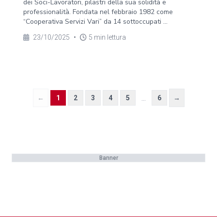
dei Soci-Lavoratori, pilastri della sua solidità e
professionalità. Fondata nel febbraio 1982 come
“Cooperativa Servizi Vari” da 14 sottoccupati ...
23/10/2025
•
5 min lettura
...
←
1
2
3
4
5
6
→
Banner