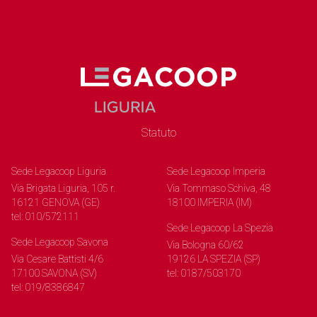
Statuto
Sede Legacoop Liguria
Sede Legacoop Imperia
Via Brigata Liguria, 105 r.
Via Tommaso Schiva, 48
16121 GENOVA (GE)
18100 IMPERIA (IM)
tel: 010/572111
Sede Legacoop La Spezia
Sede Legacoop Savona
Via Bologna 60/62
Via Cesare Battisti 4/6
19126 LA SPEZIA (SP)
17100 SAVONA (SV)
tel: 0187/503170
tel: 019/8386847