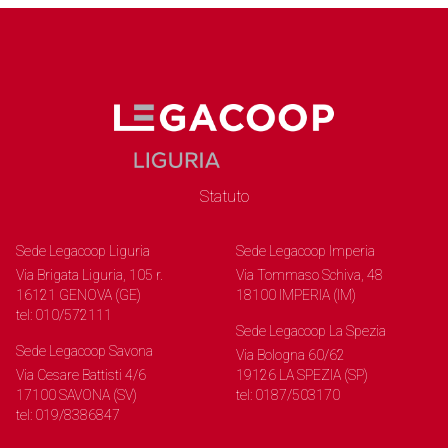
Statuto
Sede Legacoop Liguria
Sede Legacoop Imperia
Via Brigata Liguria, 105 r.
Via Tommaso Schiva, 48
16121 GENOVA (GE)
18100 IMPERIA (IM)
tel: 010/572111
Sede Legacoop La Spezia
Sede Legacoop Savona
Via Bologna 60/62
Via Cesare Battisti 4/6
19126 LA SPEZIA (SP)
17100 SAVONA (SV)
tel: 0187/503170
tel: 019/8386847