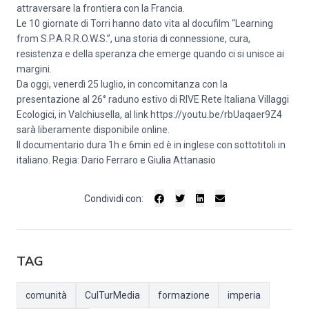
attraversare la frontiera con la Francia.
Le 10 giornate di Torri hanno dato vita al docufilm “Learning
from S.P.A.R.R.O.W.S.”, una storia di connessione, cura,
resistenza e della speranza che emerge quando ci si unisce ai
margini.
Da oggi, venerdì 25 luglio, in concomitanza con la
presentazione al 26° raduno estivo di RIVE Rete Italiana Villaggi
Ecologici, in Valchiusella, al link
https://youtu.be/rbUaqaer9Z4
sarà liberamente disponibile online.
Il documentario dura 1h e 6min ed è in inglese con sottotitoli in
italiano. Regia: Dario Ferraro e Giulia Attanasio
Condividi con:
TAG
comunità
CulTurMedia
formazione
imperia