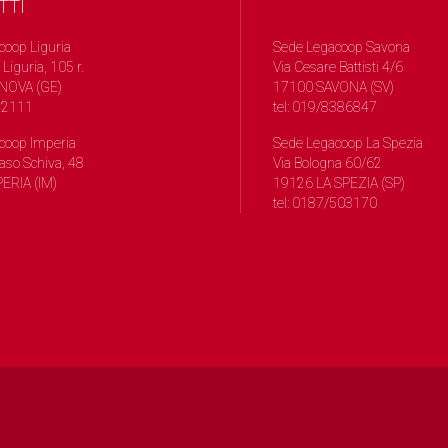
TTI
coop Liguria
Sede Legacoop Savona
 Liguria, 105 r.
Via Cesare Battisti 4/6
NOVA (GE)
17100 SAVONA (SV)
572111
tel: 019/8386847
coop Imperia
Sede Legacoop La Spezia
so Schiva, 48
Via Bologna 60/62
ERIA (IM)
19126 LA SPEZIA (SP)
tel: 0187/503170