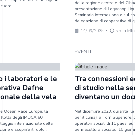
della regione centrale del Ci
cuore ...
presentazione di Legacoop Ligur
Seminario internazionale sul c
delegazione di cooperative di qu
14/09/2025
•
5 min lett
EVENTI
i laboratori e le
Tra connessioni ed
erativa Dafne
di studio nella s
ionale della vela
diventano un doc
he Ocean Race Europe, la
Nel dicembre 2023, durante le 
a flotta degli IMOCA 60
per il clima), a Torri Superiore
llaggio internazionale della
operatori sociali di 11 paesi e
one e scoprire il ruolo ...
permacultura sociale: 10 giorni 