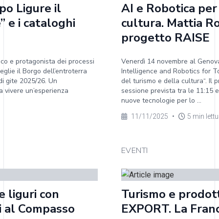
o Ligure il
AI e Robotica per
 e i cataloghi
cultura. Mattia R
progetto RAISE
co e protagonista dei processi
Venerdì 14 novembre al Genova 
glie il Borgo dell’entroterra
Intelligence and Robotics for To
di gite 2025/26. Un
del turismo e della cultura“. Il 
 a vivere un’esperienza
sessione prevista tra le 11:15 e
nuove tecnologie per lo ...
11/11/2025
•
5 min lett
EVENTI
 liguri con
Turismo e prodott
ti al Compasso
EXPORT. La Francia