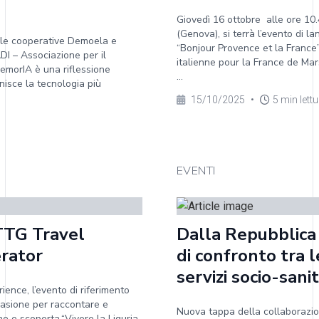
Giovedì 16 ottobre alle ore 10.
(Genova), si terrà l’evento di 
a le cooperative Demoela e
“Bonjour Provence et la France
DI – Associazione per il
italienne pour la France de Mars
memorIA è una riflessione
...
 unisce la tecnologia più
15/10/2025
•
5 min lett
EVENTI
 TTG Travel
Dalla Repubblica 
erator
di confronto tra l
servizi socio-sani
ience, l’evento di riferimento
ccasione per raccontare e
Nuova tappa della collaborazio
ne e scoperta.“Vivere la Liguria