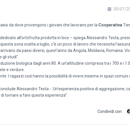
30/07/2
 paesi da dove provengono i giovani che lavorano per la
Cooperativa
Tie
dedicato all’ortofrutta prodotta in loco – spiega Alessandro Testa, pres
n questa zona scatta a luglio, c’è un picco di lavoro che necessita l’assun
e arrivano da paesi diversi, quest’anno da Angola, Moldavia, Romania. Vivo
 gli studi”.
oduzione biologica dagli anni 80. A un’altitudine compresa tra i 700 e i 1
mele e verdure.
e. I ragazzi così hanno la possibilità di vivere insieme in spazi comuni
 conclude Alessandro Testa -. Un’esperienza positiva di aggregazione, c
 di tornare a fare questa esperienza”.
Condividi con: