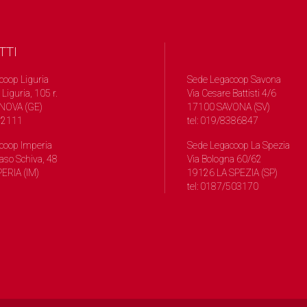
TTI
coop Liguria
Sede Legacoop Savona
 Liguria, 105 r.
Via Cesare Battisti 4/6
NOVA (GE)
17100 SAVONA (SV)
572111
tel: 019/8386847
coop Imperia
Sede Legacoop La Spezia
so Schiva, 48
Via Bologna 60/62
ERIA (IM)
19126 LA SPEZIA (SP)
tel: 0187/503170