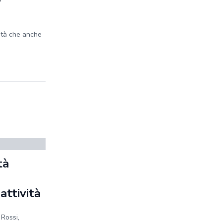
ità che anche
tà
a
 attività
 Rossi,