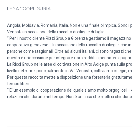
LEGACOOPLIGURIA
Angola, Moldavia, Romania, Italia. Non è una finale olimpica. Sono i
Venosta in occasione della raccolta di ciliegie di luglio.
“ Per il nostro cliente Rizzi Group a Glorenza gestiamo il magazzino 
cooperativa genovese -. In occasione della raccolta di ciliegie, che i
persone come stagionali. Oltre ad alcuni italiani, ci sono ragazzi ch
questa è un’occasione per integrare i loro redditi o per potersi pagare
La Ricci Group nelle aree di coltivazione in Alto Adige punta sulla pr
livello del mare, principalmente in Val Venosta, coltiviamo ciliegie, 
Per questa raccolta mette a disposizione una foresteria gratuitament
tempo libero.
“ E’ un esempio di cooperazione del quale siamo molto orgogliosi –
relazioni che durano nel tempo. Non è un caso che molti ci chiedono