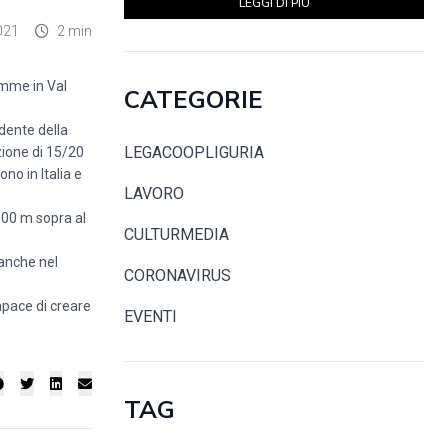
LEGGI DI PIÙ
021
2 min
mme in Val
CATEGORIE
idente della
LEGACOOPLIGURIA
zione di 15/20
no in Italia e
LAVORO
.000 m sopra al
CULTURMEDIA
 anche nel
CORONAVIRUS
apace di creare
EVENTI
TAG