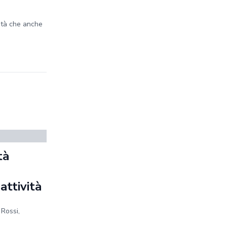
ità che anche
tà
a
 attività
 Rossi,