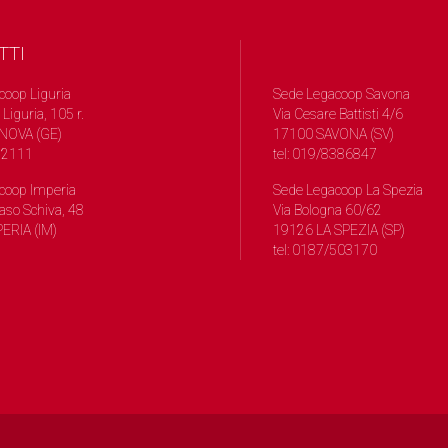
TTI
coop Liguria
Sede Legacoop Savona
 Liguria, 105 r.
Via Cesare Battisti 4/6
NOVA (GE)
17100 SAVONA (SV)
572111
tel: 019/8386847
coop Imperia
Sede Legacoop La Spezia
so Schiva, 48
Via Bologna 60/62
ERIA (IM)
19126 LA SPEZIA (SP)
tel: 0187/503170