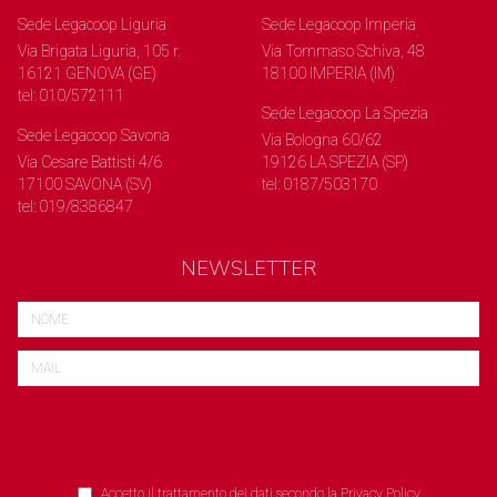
Sede Legacoop Liguria
Sede Legacoop Imperia
Via Brigata Liguria, 105 r.
Via Tommaso Schiva, 48
16121 GENOVA (GE)
18100 IMPERIA (IM)
tel: 010/572111
Sede Legacoop La Spezia
Sede Legacoop Savona
Via Bologna 60/62
Via Cesare Battisti 4/6
19126 LA SPEZIA (SP)
17100 SAVONA (SV)
tel: 0187/503170
tel: 019/8386847
NEWSLETTER
Accetto il trattamento dei dati secondo la
Privacy Policy