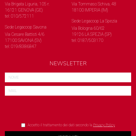
Via Brigata Liguria, 105 r.
Via Tommaso Schiva, 48
16121 GENOVA (GE)
18100 IMPERIA (IM)
tel: 010/572111
Sede Legacoop La Spezia
Sede Legacoop Savona
Via Bologna 60/62
Via Cesare Battisti 4/6
19126 LA SPEZIA (SP)
17100 SAVONA (SV)
tel: 0187/503170
tel: 019/8386847
NEWSLETTER
Accetto il trattamento dei dati secondo la
Privacy Policy