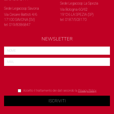
Sede Legacoop La Spezia
Sede Legacoop Savona
Via Bologna 60/62
Via Cesare Battisti 4/6
19126 LA SPEZIA (SP)
17100 SAVONA (SV)
tel: 0187/503170
tel: 019/8386847
NEWSLETTER
Accetto il trattamento dei dati secondo la
Privacy Policy
ISCRIVITI