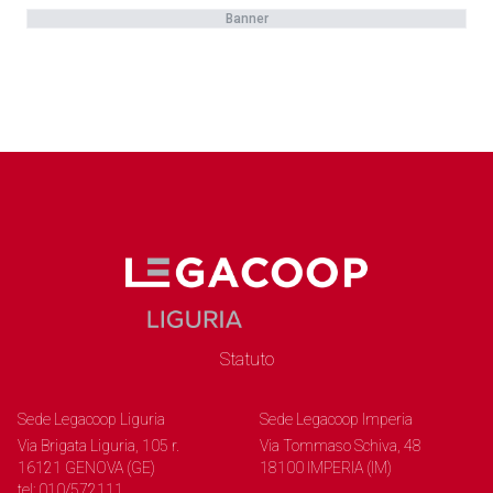
Banner
Statuto
Sede Legacoop Liguria
Sede Legacoop Imperia
Via Brigata Liguria, 105 r.
Via Tommaso Schiva, 48
16121 GENOVA (GE)
18100 IMPERIA (IM)
tel: 010/572111