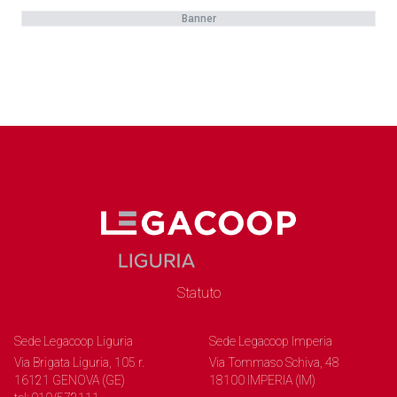
Banner
Statuto
Sede Legacoop Liguria
Sede Legacoop Imperia
Via Brigata Liguria, 105 r.
Via Tommaso Schiva, 48
16121 GENOVA (GE)
18100 IMPERIA (IM)