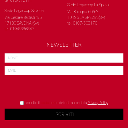
tel: 010/572111
Sede Legacoop La Spezia
Sede Legacoop Savona
Via Bologna 60/62
Via Cesare Battisti 4/6
19126 LA SPEZIA (SP)
17100 SAVONA (SV)
tel: 0187/503170
tel: 019/8386847
NEWSLETTER
Accetto il trattamento dei dati secondo la
Privacy Policy
ISCRIVITI