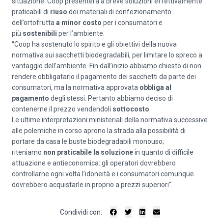
situazione. Coop presenterà a breve soluzioni effettivamente
praticabili di
riuso
dei materiali di confezionamento
dell’ortofrutta
a minor costo
per i consumatori e
più
sostenibili
per l’ambiente.
“Coop ha sostenuto lo spirito e gli obiettivi della nuova
normativa sui sacchetti biodegradabili, per limitare lo spreco a
vantaggio dell’ambiente. Fin dall’inizio abbiamo chiesto di non
rendere obbligatario il pagamento dei sacchetti da parte dei
consumatori, ma la normativa approvata
obbliga al
pagamento
degli stessi. Pertanto abbiamo deciso di
contenerne il prezzo vendendoli
sottocosto
.
Le ultime interpretazioni ministeriali della normativa successive
alle polemiche in corso aprono la strada alla possibilità di
portare da casa le buste biodegradabili monouso;
riteniamo
non praticabile la soluzione
in quanto di difficile
attuazione e antieconomica: gli operatori dovrebbero
controllarne ogni volta l’idoneità e i consumatori comunque
dovrebbero acquistarle in proprio a prezzi superiori”.
Condividi con: