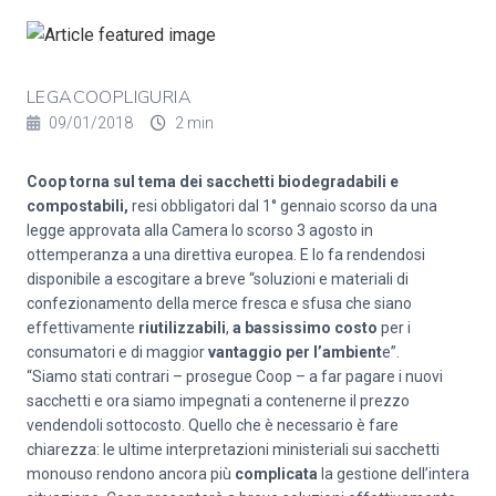
LEGACOOPLIGURIA
09/01/2018
2 min
Coop torna sul tema dei
sacchetti biodegradabili e
compostabili
,
resi obbligatori dal 1° gennaio scorso da una
legge approvata alla Camera lo scorso 3 agosto in
ottemperanza a una direttiva europea. E lo fa rendendosi
disponibile a escogitare a breve “soluzioni e materiali di
confezionamento della merce fresca e sfusa che siano
effettivamente
riutilizzabili
,
a bassissimo costo
per i
consumatori e di maggior
vantaggio per l’ambient
e”.
“Siamo stati contrari – prosegue Coop – a far pagare i nuovi
sacchetti e ora siamo impegnati a contenerne il prezzo
vendendoli sottocosto. Quello che è necessario è fare
chiarezza: le ultime interpretazioni ministeriali sui sacchetti
monouso rendono ancora più
complicata
la gestione dell’intera