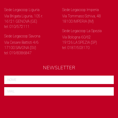
Sede Legacoop Liguria
Sede Legacoop Imperia
Via Brigata Liguria, 105 r.
Via Tommaso Schiva, 48
16121 GENOVA (GE)
18100 IMPERIA (IM)
tel: 010/572111
Sede Legacoop La Spezia
Sede Legacoop Savona
Via Bologna 60/62
Via Cesare Battisti 4/6
19126 LA SPEZIA (SP)
17100 SAVONA (SV)
tel: 0187/503170
tel: 019/8386847
NEWSLETTER