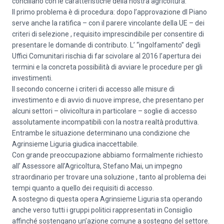
conciliano con le caratteristiche della nostra agricoltura.
Il primo problema è di procedura: dopo l’approvazione dl Piano
serve anche la ratifica – con il parere vincolante della UE – dei
criteri di selezione , requisito imprescindibile per consentire di
presentare le domande di contributo. L’ “ingolfamento” degli
Uffici Comunitari rischia di far scivolare al 2016 l’apertura dei
termini e la concreta possibilità di avviare le procedure per gli
investimenti.
Il secondo concerne i criteri di accesso alle misure di
investimento e di avvio di nuove imprese, che presentano per
alcuni settori – olivicoltura in particolare – soglie di accesso
assolutamente incompatibili con la nostra realtà produttiva.
Entrambe le situazione determinano una condizione che
Agrinsieme Liguria giudica inaccettabile.
Con grande preoccupazione abbiamo formalmente richiesto
all’ Assessore all’Agricoltura, Stefano Mai, un impegno
straordinario per trovare una soluzione , tanto al problema dei
tempi quanto a quello dei requisiti di accesso.
A sostegno di questa opera Agrinsieme Liguria sta operando
anche verso tutti i gruppi politici rappresentati in Consiglio
affinché sostengano un’azione comune a sostegno del settore.