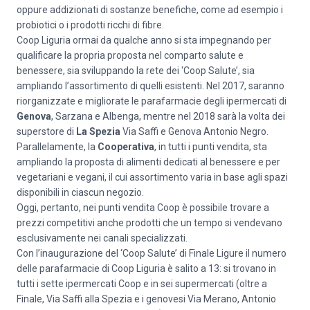
oppure addizionati di sostanze benefiche, come ad esempio i
probiotici o i prodotti ricchi di fibre.
Coop Liguria ormai da qualche anno si sta impegnando per
qualificare la propria proposta nel comparto salute e
benessere, sia sviluppando la rete dei ‘Coop Salute’, sia
ampliando l’assortimento di quelli esistenti. Nel 2017, saranno
riorganizzate e migliorate le parafarmacie degli ipermercati di
Genova
, Sarzana e Albenga, mentre nel 2018 sarà la volta dei
superstore di
La Spezia
Via Saffi e Genova Antonio Negro.
Parallelamente, la
Cooperativa
, in tutti i punti vendita, sta
ampliando la proposta di alimenti dedicati al benessere e per
vegetariani e vegani, il cui assortimento varia in base agli spazi
disponibili in ciascun negozio.
Oggi, pertanto, nei punti vendita Coop è possibile trovare a
prezzi competitivi anche prodotti che un tempo si vendevano
esclusivamente nei canali specializzati.
Con l’inaugurazione del ‘Coop Salute’ di Finale Ligure il numero
delle parafarmacie di Coop Liguria è salito a 13: si trovano in
tutti i sette ipermercati Coop e in sei supermercati (oltre a
Finale, Via Saffi alla Spezia e i genovesi Via Merano, Antonio