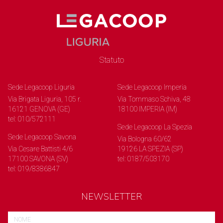
Statuto
Sede Legacoop Liguria
Sede Legacoop Imperia
Via Brigata Liguria, 105 r.
Via Tommaso Schiva, 48
16121 GENOVA (GE)
18100 IMPERIA (IM)
tel: 010/572111
Sede Legacoop La Spezia
Sede Legacoop Savona
Via Bologna 60/62
Via Cesare Battisti 4/6
19126 LA SPEZIA (SP)
17100 SAVONA (SV)
tel: 0187/503170
tel: 019/8386847
NEWSLETTER