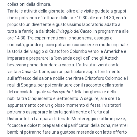
collezioni della dimora.
Tante le attività della giornata: oltre alle visite guidate a gruppi
che si potranno effettuare dalle ore 10.30 alle ore 14.30, verrà
proposto un divertente e gustosissimo laboratorio adatto a
tutta la famiglia dal titolo
Il viaggio del Cacao
, in programma alle
ore 14.30. Tra esperimenti con i cinque sensi, assaggi e
curiosità, grandi e piccini potranno conoscere in modo originale
la storia del viaggio di Cristoforo Colombo verso le Americhe e
imparare a preparare la “bevanda degli dei” che gli Aztechi
bevevano prima di andare a caccia. L’attività inizierà con la
visita a Casa Carbone, con un particolare approfondimento
sull’affresco del salone nobile che ritrae Cristoforo Colombo e i
reali di Spagna, per poi continuare con il racconto della storia
del cioccolato, quale
status symbol
della borghesia e della
nobiltà tra Cinquecento e Settecento. A seguire, alle ore 16
appuntamento con un gioioso momento di festa: i visitatori
potranno assaporare la torta gentilmente offerta dal
Ristorante La Lampara di Renato Montereggio e ottime pizze,
focacce e dolcetti preparati dai panificatori della zona, mentre i
bambini potranno fare una gustosa merenda con latte offerto