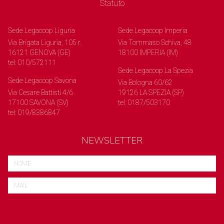
Statuto
Sede Legacoop Liguria
Sede Legacoop Imperia
Via Brigata Liguria, 105 r.
Via Tommaso Schiva, 48
16121 GENOVA (GE)
18100 IMPERIA (IM)
tel: 010/572111
Sede Legacoop La Spezia
Sede Legacoop Savona
Via Bologna 60/62
Via Cesare Battisti 4/6
19126 LA SPEZIA (SP)
17100 SAVONA (SV)
tel: 0187/503170
tel: 019/8386847
NEWSLETTER