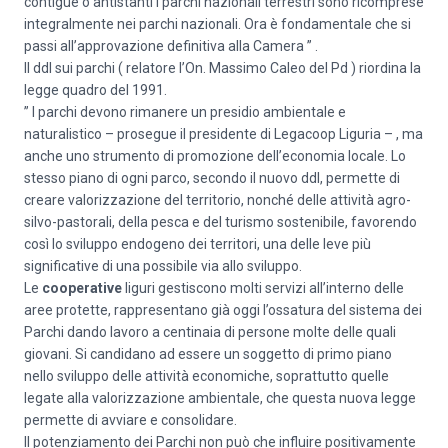
contigue o antistanti i parchi nazionali terrestri sono ricomprese
integralmente nei parchi nazionali. Ora è fondamentale che si
passi all’approvazione definitiva alla Camera ” .
Il ddl sui parchi ( relatore l’On. Massimo Caleo del Pd ) riordina la
legge quadro del 1991.
” I parchi devono rimanere un presidio ambientale e
naturalistico – prosegue il presidente di Legacoop Liguria – , ma
anche uno strumento di promozione dell’economia locale. Lo
stesso piano di ogni parco, secondo il nuovo ddl, permette di
creare valorizzazione del territorio, nonché delle attività agro-
silvo-pastorali, della pesca e del turismo sostenibile, favorendo
così lo sviluppo endogeno dei territori, una delle leve più
significative di una possibile via allo sviluppo.
Le
cooperative
liguri gestiscono molti servizi all’interno delle
aree protette, rappresentano già oggi l’ossatura del sistema dei
Parchi dando lavoro a centinaia di persone molte delle quali
giovani. Si candidano ad essere un soggetto di primo piano
nello sviluppo delle attività economiche, soprattutto quelle
legate alla valorizzazione ambientale, che questa nuova legge
permette di avviare e consolidare.
Il potenziamento dei Parchi non può che influire positivamente