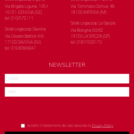
Via Brigata Liguria, 105 r.
Via Tommaso Schiva, 48
16121 GENOVA (GE)
18100 IMPERIA (IM)
tel: 010/572111
Sede Legacoop La Spezia
Sede Legacoop Savona
Via Bologna 60/62
Via Cesare Battisti 4/6
19126 LA SPEZIA (SP)
17100 SAVONA (SV)
tel: 0187/503170
tel: 019/8386847
NEWSLETTER
Accetto il trattamento dei dati secondo la
Privacy Policy