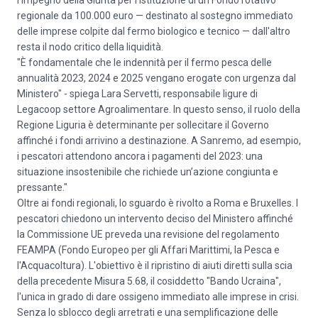
l'impegno della Giunta per l'istituzione di un Fondo rotativo
regionale da 100.000 euro — destinato al sostegno immediato
delle imprese colpite dal fermo biologico e tecnico — dall'altro
resta il nodo critico della liquidità.
"È fondamentale che le indennità per il fermo pesca delle
annualità 2023, 2024 e 2025 vengano erogate con urgenza dal
Ministero" - spiega Lara Servetti, responsabile ligure di
Legacoop settore Agroalimentare. In questo senso, il ruolo della
Regione Liguria è determinante per sollecitare il Governo
affinché i fondi arrivino a destinazione. A Sanremo, ad esempio,
i pescatori attendono ancora i pagamenti del 2023: una
situazione insostenibile che richiede un’azione congiunta e
pressante."
Oltre ai fondi regionali, lo sguardo è rivolto a Roma e Bruxelles. I
pescatori chiedono un intervento deciso del Ministero affinché
la Commissione UE preveda una revisione del regolamento
FEAMPA (Fondo Europeo per gli Affari Marittimi, la Pesca e
l'Acquacoltura). L'obiettivo è il ripristino di aiuti diretti sulla scia
della precedente Misura 5.68, il cosiddetto "Bando Ucraina",
l'unica in grado di dare ossigeno immediato alle imprese in crisi.
Senza lo sblocco degli arretrati e una semplificazione delle