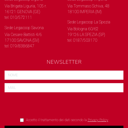
Via Brigata Liguria, 105 r.
Via Tommaso Schiva, 48
16121 GENOVA (GE)
18100 IMPERIA (IM)
tel: 010/572111
Sede Legacoop La Spezia
Sede Legacoop Savona
Via Bologna 60/62
Via Cesare Battisti 4/6
19126 LA SPEZIA (SP)
17100 SAVONA (SV)
tel: 0187/503170
tel: 019/8386847
NEWSLETTER
Accetto il trattamento dei dati secondo la
Privacy Policy