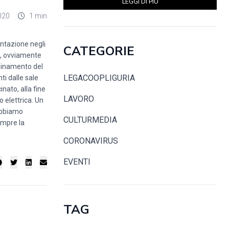
LEGGI DI PIÙ
020
1 min
tazione negli
CATEGORIE
ia, ovviamente
rdinamento del
LEGACOOPLIGURIA
ti dalle sale
ato, alla fine
LAVORO
 elettrica. Un
 abbiamo
CULTURMEDIA
empre la
CORONAVIRUS
EVENTI
TAG