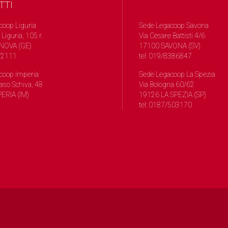
TTI
coop Liguria
Sede Legacoop Savona
 Liguria, 105 r.
Via Cesare Battisti 4/6
NOVA (GE)
17100 SAVONA (SV)
572111
tel: 019/8386847
coop Imperia
Sede Legacoop La Spezia
so Schiva, 48
Via Bologna 60/62
ERIA (IM)
19126 LA SPEZIA (SP)
tel: 0187/503170