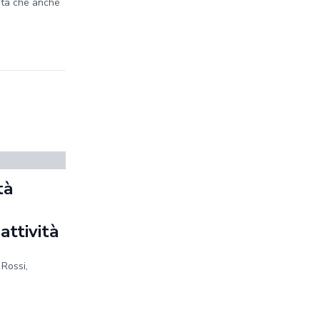
ità che anche
tà
a
 attività
 Rossi,