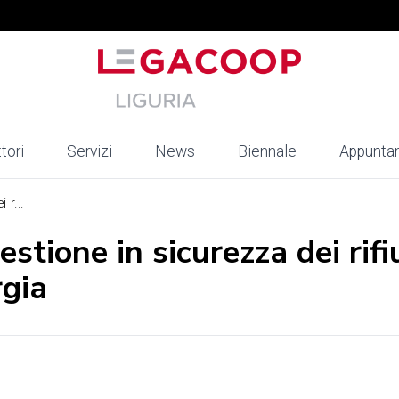
tori
Servizi
News
Biennale
Appunta
 r...
tione in sicurezza dei rifi
gia