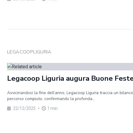
LEGACOOPLIGURIA
Legacoop Liguria augura Buone Fest
Avvicinandosi la fine dell’anno, Legacoop Liguria traccia un bilanci
percorso compiuto, confermando la profonda...
22/12/2025
•
1 min