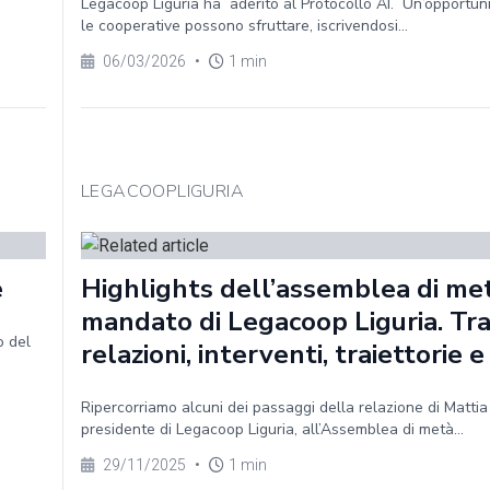
Legacoop Liguria ha aderito al Protocollo AI. Un’opportun
le cooperative possono sfruttare, iscrivendosi...
06/03/2026
•
1 min
LEGACOOPLIGURIA
e
Highlights dell’assemblea di me
mandato di Legacoop Liguria. Tr
o del
relazioni, interventi, traiettorie e
Ripercorriamo alcuni dei passaggi della relazione di Mattia
presidente di Legacoop Liguria, all’Assemblea di metà...
29/11/2025
•
1 min