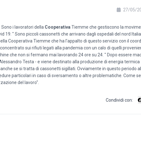
27/05/2
. Sono i lavoratori della
Cooperativa
Tiemme che gestiscono la movimen
ovid 19. " Sono piccoli cassonetti che arrivano dagli ospedali del nord Ital
della Cooperativa Tiemme che ha l'appalto di questo servizio con il coo
ncentrato sui rifiuti legati alla pandemia con un calo di quelli provenien
ne che non si fermano mai lavorando 24 ore su 24. " Dopo essere macin
Alessandro Testa - e viene destinato alla produzione di energia termica o
 anche se si tratta di cassonetti sigillati. Ovviamente in questo periodo
ocedure particolari in caso di sversamento o altre problematiche. Come s
zazione del lavoro".
Condividi con: