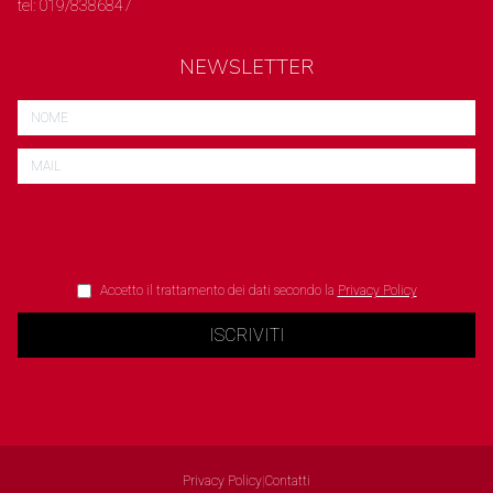
tel: 019/8386847
NEWSLETTER
Accetto il trattamento dei dati secondo la
Privacy Policy
ISCRIVITI
Privacy Policy
|
Contatti