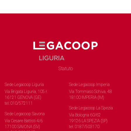
Statuto
Sede Legacoop Liguria
Sede Legacoop Imperia
Via Brigata Liguria, 105 r.
Via Tommaso Schiva, 48
16121 GENOVA (GE)
18100 IMPERIA (IM)
tel: 010/572111
Sede Legacoop La Spezia
Sede Legacoop Savona
Via Bologna 60/62
Via Cesare Battisti 4/6
19126 LA SPEZIA (SP)
17100 SAVONA (SV)
tel: 0187/503170