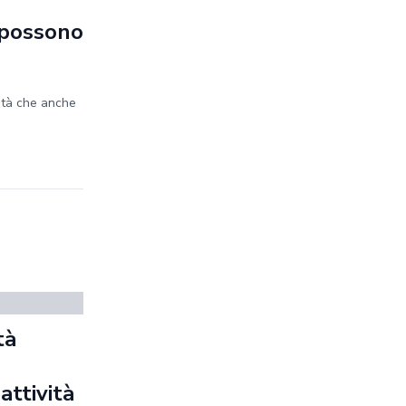
e possono
ità che anche
tà
a
 attività