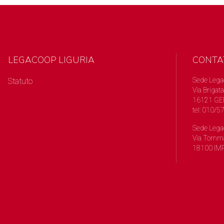
LEGACOOP LIGURIA
CONTA
Sede Lega
Statuto
Via Brigata
16121 GE
tel: 010/
Sede Lega
Via Tomma
18100 IMP