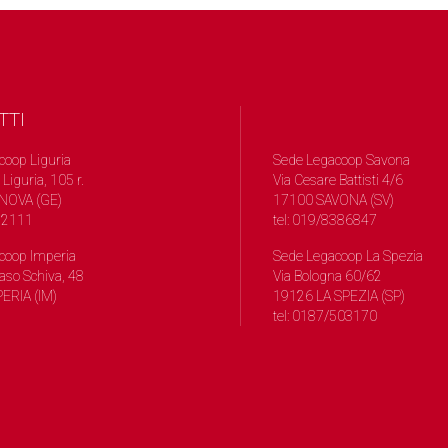
TTI
coop Liguria
Sede Legacoop Savona
 Liguria, 105 r.
Via Cesare Battisti 4/6
NOVA (GE)
17100 SAVONA (SV)
572111
tel: 019/8386847
coop Imperia
Sede Legacoop La Spezia
so Schiva, 48
Via Bologna 60/62
ERIA (IM)
19126 LA SPEZIA (SP)
tel: 0187/503170