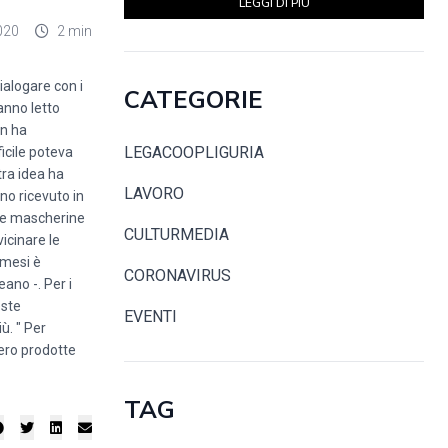
LEGGI DI PIÙ
020
2 min
ialogare con i
CATEGORIE
anno letto
on ha
LEGACOOPLIGURIA
ficile poteva
tra idea ha
LAVORO
no ricevuto in
 le mascherine
CULTURMEDIA
vicinare le
 mesi è
CORONAVIRUS
ano -. Per i
este
EVENTI
ù. " Per
sero prodotte
TAG