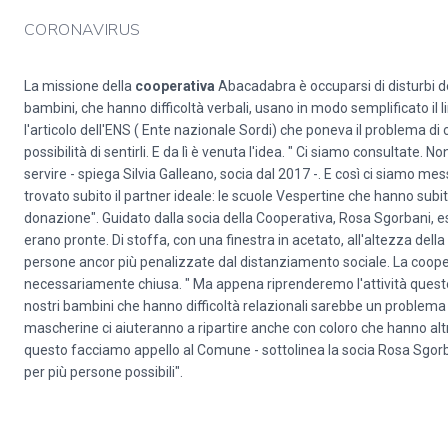
CORONAVIRUS
La missione della
cooperativa
Abacadabra è occuparsi di disturbi de
bambini, che hanno difficoltà verbali, usano in modo semplificato il 
l'articolo dell'ENS ( Ente nazionale Sordi) che poneva il problema d
possibilità di sentirli. E da lì è venuta l'idea. " Ci siamo consultate
servire - spiega Silvia Galleano, socia dal 2017 -. E così ci siamo m
trovato subito il partner ideale: le scuole Vespertine che hanno sub
donazione". Guidato dalla socia della Cooperativa, Rosa Sgorbani, es
erano pronte. Di stoffa, con una finestra in acetato, all'altezza dell
persone ancor più penalizzate dal distanziamento sociale. La coo
necessariamente chiusa. " Ma appena riprenderemo l'attività queste
nostri bambini che hanno difficoltà relazionali sarebbe un problema 
mascherine ci aiuteranno a ripartire anche con coloro che hanno altre d
questo facciamo appello al Comune - sottolinea la socia Rosa Sgorba
per più persone possibili".