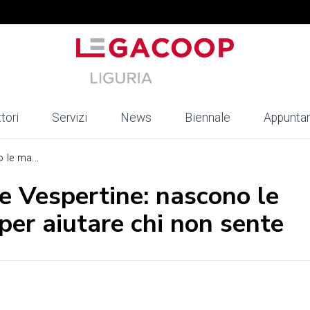
tori
Servizi
News
Biennale
Appunta
le ma...
 Vespertine: nascono le
 per aiutare chi non sente