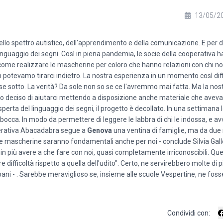
13/05/2
llo spettro autistico, dell'apprendimento e della comunicazione. E per d
linguaggio dei segni. Così in piena pandemia, le socie della cooperativa h
i come realizzare le mascherine per coloro che hanno relazioni con chi n
. Non potevamo tirarci indietro. La nostra esperienza in un momento così dif
esse sotto. La verità? Da sole non so se ce l'avremmo mai fatta. Ma la nos
ito deciso di aiutarci mettendo a disposizione anche materiale che aveva
perta del linguaggio dei segni, il progetto è decollato. In una settimana
a bocca. In modo da permettere di leggere le labbra di chi le indossa, e av
perativa Abacadabra segue a
Genova
una ventina di famiglie, ma da due
 mascherine saranno fondamentali anche per noi - conclude Silvia Galle
in più avere a che fare con noi, quasi completamente irriconoscibili. Qu
ifficoltà rispetto a quella dell'udito". Certo, ne servirebbero molte di pi
ni - . Sarebbe meraviglioso se, insieme alle scuole Vespertine, ne fos
Condividi con: