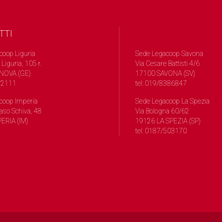
TTI
coop Liguria
Sede Legacoop Savona
 Liguria, 105 r.
Via Cesare Battisti 4/6
NOVA (GE)
17100 SAVONA (SV)
572111
tel: 019/8386847
coop Imperia
Sede Legacoop La Spezia
so Schiva, 48
Via Bologna 60/62
ERIA (IM)
19126 LA SPEZIA (SP)
tel: 0187/503170