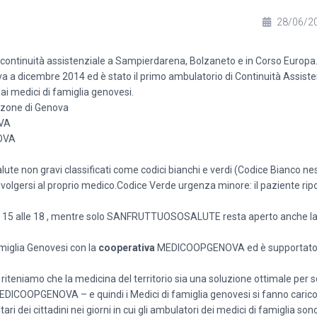
28/06/2
di continuità assistenziale a Sampierdarena, Bolzaneto e in Corso Europa
 dicembre 2014 ed è stato il primo ambulatorio di Continuità Assisten
dai medici di famiglia genovesi.
e zone di Genova
VA
OVA
salute non gravi classificati come codici bianchi e verdi (Codice Bianco n
volgersi al proprio medico.Codice Verde urgenza minore: il paziente ripo
e dalle 15 alle 18 , mentre solo SANFRUTTUOSOSALUTE resta aperto anche 
amiglia Genovesi con la
cooperativa
MEDICOOPGENOVA ed è supportato
e riteniamo che la medicina del territorio sia una soluzione ottimale per s
 MEDICOOPGENOVA – e quindi i Medici di famiglia genovesi si fanno carico
i dei cittadini nei giorni in cui gli ambulatori dei medici di famiglia sono