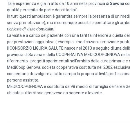
Tale esperienza è già in atto da 10 anni nella provincia di
Savona
con
qualità percepita da parte dei cittadini” .
In tutti questi ambulatori è garantita sempre la presenza di un medi
senza prenotazione), ma è comunque possibile contattare gli ambu
richiesta di visite domiciliari
La visita è a carico del paziente con una tariffa inferiore a quella de
per prestazioni aggiuntive ( esempio : medicazioni, rimozione punti d
Il CONSORZIO LIGURIA SALUTE nasce nel 2013 a seguito di una deliber
provincia di Savona e della COOPERATIVA MEDICOOPGENOVA nella provi
riferimento , progetti sperimentali nell’ambito delle cure primarie e de
MediCoop Genova, società cooperativa costituita nel 2002 esclusivamen
consentano di svolgere a tutto campo la propria attività professionale
persone assistite.
MEDICOOPGENOVA è costituita da 98 medici di famiglia dell’area Geno
ubicate sul territorio genovese da ponente a levante.