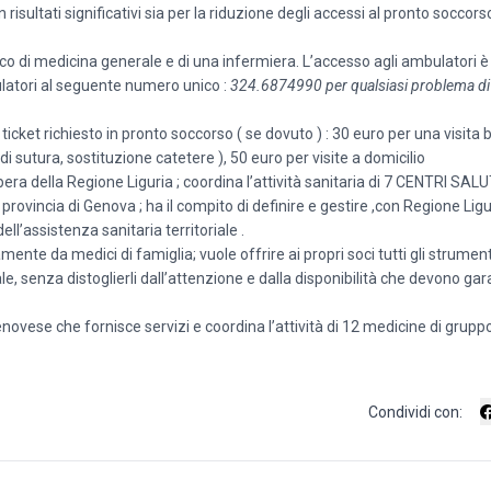
 risultati significativi sia per la riduzione degli accessi al pronto soccorso
co di medicina generale e di una infermiera. L’accesso agli ambulatori è 
latori al seguente numero unico :
324.6874990 per qualsiasi problema di 
l ticket richiesto in pronto soccorso ( se dovuto ) : 30 euro per una visita
i sutura, sostituzione catetere ), 50 euro per visite a domicilio
a della Regione Liguria ; coordina l’attività sanitaria di 7 CENTRI SALU
ncia di Genova ; ha il compito di definire e gestire ,con Regione Ligur
ll’assistenza sanitaria territoriale .
te da medici di famiglia; vuole offrire ai propri soci tutti gli strumen
, senza distoglierli dall’attenzione e dalla disponibilità che devono gara
vese che fornisce servizi e coordina l’attività di 12 medicine di grupp
Condividi con: