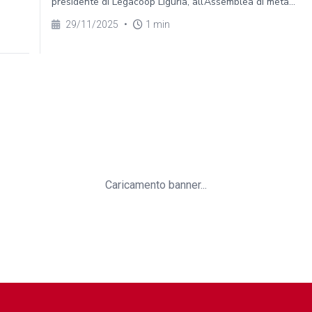
presidente di Legacoop Liguria, all’Assemblea di metà...
29/11/2025
•
1 min
Caricamento banner...