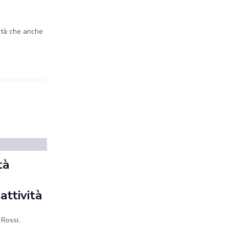
ità che anche
tà
a
 attività
 Rossi,