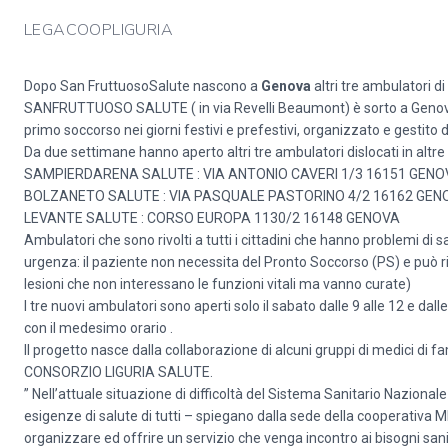
LEGACOOPLIGURIA
Dopo San FruttuosoSalute nascono a
Genova
altri tre ambulatori 
SANFRUTTUOSO SALUTE ( in via Revelli Beaumont) è sorto a Genova a
primo soccorso nei giorni festivi e prefestivi, organizzato e gestito 
Da due settimane hanno aperto altri tre ambulatori dislocati in altr
SAMPIERDARENA SALUTE : VIA ANTONIO CAVERI 1/3 16151 GENO
BOLZANETO SALUTE : VIA PASQUALE PASTORINO 4/2 16162 GEN
LEVANTE SALUTE : CORSO EUROPA 1130/2 16148 GENOVA
Ambulatori che sono rivolti a tutti i cittadini che hanno problemi di 
urgenza: il paziente non necessita del Pronto Soccorso (PS) e può ri
lesioni che non interessano le funzioni vitali ma vanno curate)
I tre nuovi ambulatori sono aperti solo il sabato dalle 9 alle 12 
con il medesimo orario .
Il progetto nasce dalla collaborazione di alcuni gruppi di medici di f
CONSORZIO LIGURIA SALUTE.
” Nell’attuale situazione di difficoltà del Sistema Sanitario Nazional
esigenze di salute di tutti – spiegano dalla sede della cooperativa
organizzare ed offrire un servizio che venga incontro ai bisogni sanitar