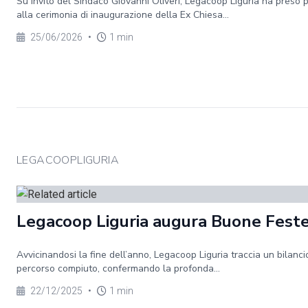
Su invito del Sindaco Giovanni Oliveri, Legacoop Liguria ha preso 
alla cerimonia di inaugurazione della Ex Chiesa...
25/06/2026
•
1 min
LEGACOOPLIGURIA
Legacoop Liguria augura Buone Fest
Avvicinandosi la fine dell’anno, Legacoop Liguria traccia un bilanci
percorso compiuto, confermando la profonda...
22/12/2025
•
1 min