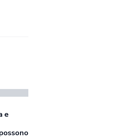
a e
e possono