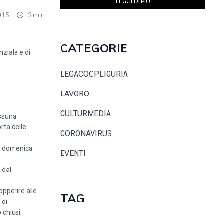
LEGGI DI PIÙ
015
3 min
.
CATEGORIE
ziale e di
LEGACOOPLIGURIA
LAVORO
CULTURMEDIA
essuna
rta delle
CORONAVIRUS
la domenica
EVENTI
 dal
opperire alle
TAG
 di
 chiusi.