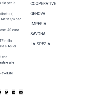
 sia per la
COOPERATIVE
GENOVA
diretto (
salute e/o per
IMPERIA
 base, 40 euro
SAVONA
TE nella
LA-SPEZIA
ia e Asl di
ti che
ntire alle
o evolute