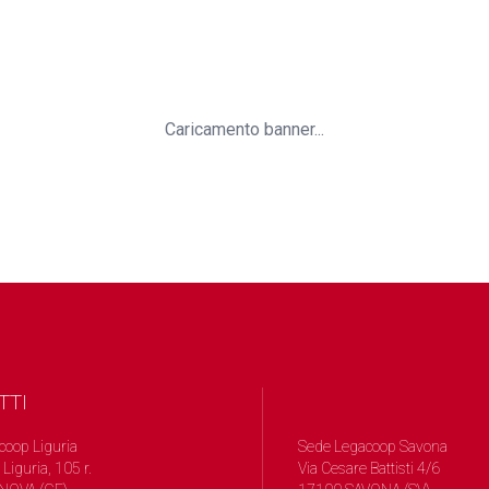
Caricamento banner...
TTI
coop Liguria
Sede Legacoop Savona
 Liguria, 105 r.
Via Cesare Battisti 4/6