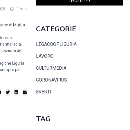
LEGGI DI PIÙ
026
1 min
zione di Mutua
CATEGORIE
ei soci.
LEGACOOPLIGURIA
rianna Isola,
dicazione del
LAVORO
egione Liguria.
CULTURMEDIA
re sempre più
CORONAVIRUS
EVENTI
TAG