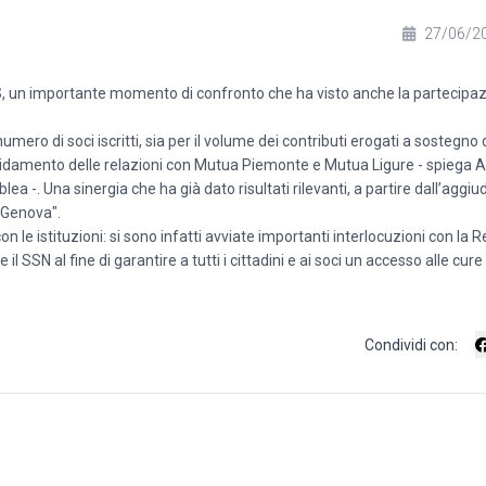
27/06/2
MS, un importante momento di confronto che ha visto anche la partecipa
numero di soci iscritti, sia per il volume dei contributi erogati a sostegno d
onsolidamento delle relazioni con Mutua Piemonte e Mutua Ligure - spiega A
 -. Una sinergia che ha già dato risultati rilevanti, a partire dall’aggiu
i Genova".
 le istituzioni: si sono infatti avviate importanti interlocuzioni con la R
 il SSN al fine di garantire a tutti i cittadini e ai soci un accesso alle cu
Condividi con: