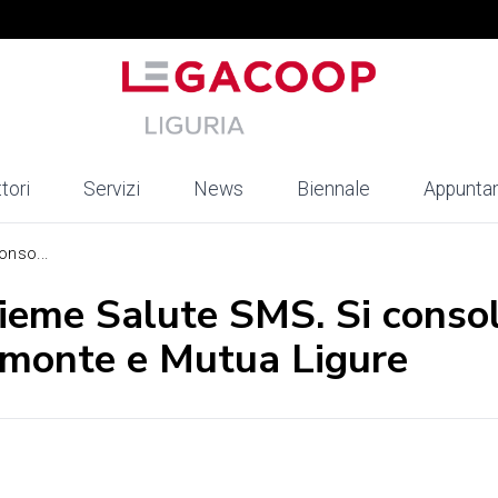
tori
Servizi
News
Biennale
Appunta
onso...
sieme Salute SMS. Si conso
emonte e Mutua Ligure