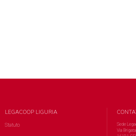
LEGACOOP LIGURIA
CONTA
Sede Lega
Statuto
Via Brigata