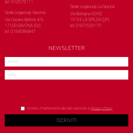
tel: 010/572111
Sede Legacoop La Spezia
Sede Legacoop Savona
Via Bologna 60/62
Via Cesare Battisti 4/6
19126 LA SPEZIA (SP)
17100 SAVONA (SV)
tel: 0187/503170
tel: 019/8386847
NEWSLETTER
Accetto il trattamento dei dati secondo la
Privacy Policy
ISCRIVITI