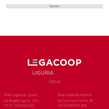
Banner
Statuto
Sede Legacoop Liguria
Sede Legacoop Imperia
Via Brigata Liguria, 105 r.
Via Tommaso Schiva, 48
16121 GENOVA (GE)
18100 IMPERIA (IM)