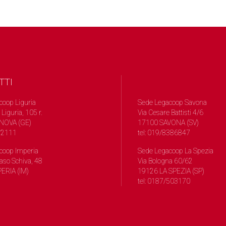
TTI
coop Liguria
Sede Legacoop Savona
 Liguria, 105 r.
Via Cesare Battisti 4/6
NOVA (GE)
17100 SAVONA (SV)
572111
tel: 019/8386847
coop Imperia
Sede Legacoop La Spezia
so Schiva, 48
Via Bologna 60/62
ERIA (IM)
19126 LA SPEZIA (SP)
tel: 0187/503170