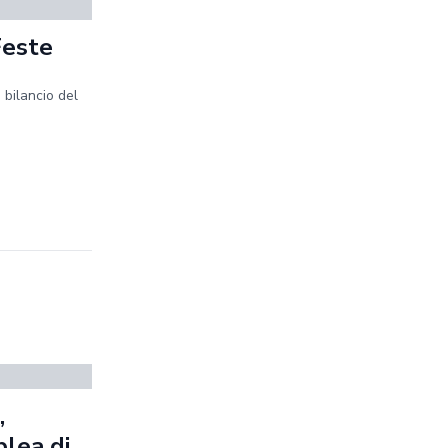
Feste
 bilancio del
,
blea di