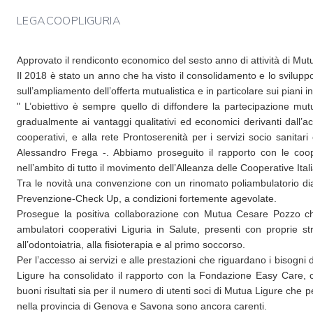
LEGACOOPLIGURIA
Approvato il rendiconto economico del sesto anno di attività di Mut
Il 2018 è stato un anno che ha visto il consolidamento e lo svilupp
sull’ampliamento dell’offerta mutualistica e in particolare sui piani in
" L’obiettivo è sempre quello di diffondere la partecipazione mutua
gradualmente ai vantaggi qualitativi ed economici derivanti dall’ac
cooperativi, e alla rete Prontoserenità per i servizi socio sanitari 
Alessandro Frega -. Abbiamo proseguito il rapporto con le coop
nell’ambito di tutto il movimento dell’Alleanza delle Cooperative Ital
Tra le novità una convenzione con un rinomato poliambulatorio di
Prevenzione-Check Up, a condizioni fortemente agevolate.
Prosegue la positiva collaborazione con Mutua Cesare Pozzo che 
ambulatori cooperativi Liguria in Salute, presenti con proprie s
all’odontoiatria, alla fisioterapia e al primo soccorso.
Per l’accesso ai servizi e alle prestazioni che riguardano i bisogni 
Ligure ha consolidato il rapporto con la Fondazione Easy Care, 
buoni risultati sia per il numero di utenti soci di Mutua Ligure che p
nella provincia di Genova e Savona sono ancora carenti.