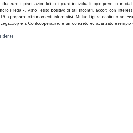
illustrare i piani aziendali e i piani individuali, spiegarne le modal
o Frega -. Visto l’esito positivo di tali incontri, accolti con interes
19 a proporre altri momenti informativi. Mutua Ligure continua ad esser
i a Legacoop e a Confcooperative: è un concreto ed avanzato esempio 
esidente