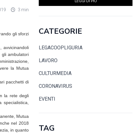
LEGGI DI PIÙ
019
3 min
CATEGORIE
rando gli sforzi
LEGACOOPLIGURIA
, avvicinandoli
 gli ambulatori
LAVORO
mministrazione,
overe la Mutua
CULTURMEDIA
ari pacchetti di
CORONAVIRUS
 la rete degli
EVENTI
 specialistica,
rmanente, Mutua
anche nel 2018
TAG
pezia, in quanto