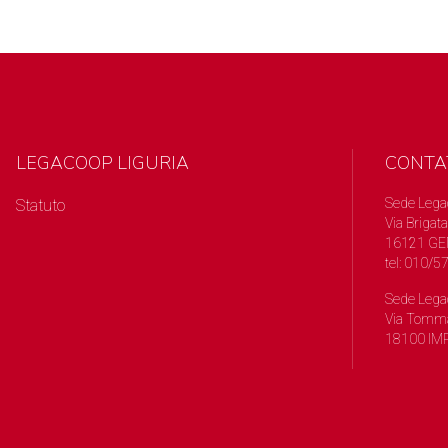
LEGACOOP LIGURIA
CONTA
Sede Lega
Statuto
Via Brigata
16121 GE
tel: 010/
Sede Lega
Via Tomma
18100 IMP