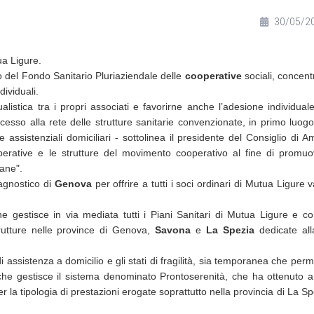
30/05/2
ua Ligure.
o del Fondo Sanitario Pluriaziendale delle
cooperative
sociali, concent
dividuali.
listica tra i propri associati e favorirne anche l’adesione individuale
cesso alla rete delle strutture sanitarie convenzionate, in primo luogo
e assistenziali domiciliari - sottolinea il presidente del Consiglio di A
erative e le strutture del movimento cooperativo al fine di promu
iane".
agnostico di
Genova
per offrire a tutti i soci ordinari di Mutua Ligure v
gestisce in via mediata tutti i Piani Sanitari di Mutua Ligure e con
trutture nelle province di Genova,
Savona
e
La Spezia
dedicate alla
di assistenza a domicilio e gli stati di fragilità, sia temporanea che pe
che gestisce il sistema denominato Prontoserenità, che ha ottenuto 
er la tipologia di prestazioni erogate soprattutto nella provincia di La S