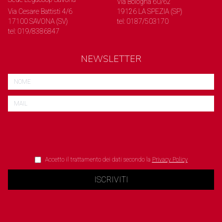
Via Bologna 60/62
Via Cesare Battisti 4/6
19126 LA SPEZIA (SP)
17100 SAVONA (SV)
tel: 0187/503170
tel: 019/8386847
NEWSLETTER
Accetto il trattamento dei dati secondo la
Privacy Policy
ISCRIVITI