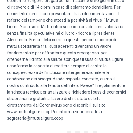
economici vengono erogati per un massimo di 50 giorni in caso
di ricovero e di 14 giorni in caso di isolamento domiciliare. Per
richiederli è necessario presentare, tra la documentazione, il
referto del tampone che attesti la positività al virus. " Mutua
Ligure è una società di mutuo soccorso ad adesione volontaria
senza finalità speculative né di lucro - ricorda il presidente
Alessandro Frega -. Mai come in questo periodo i principi di
mutua solidarietà fra i suoi aderenti diventano un valore
fondamentale per affrontare questa emergenza, per
difenderne il diritto alla salute. Con questi sussidi Mutua Ligure
riconferma la capacità di mettere sempre al centro la
consapevolezza dell'inclusione intergenerazionale e la
condivisione dei bisogni: dando risposte concrete, diamo il
nostro contributo alla tenuta dell'intero Paese" Il regolamento e
la scheda tecnica per analizzare e richiedere i sussidi economici
straordinari e gratuiti a favore di chi è stato colpito
direttamente dal Coronavirus sono disponibili sul sito
www.mutualigure.coop Per informazioni scrivete a
segreteria@mutualigure.coop