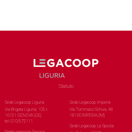
Statuto
Sede Legacoop Liguria
Sede Legacoop Imperia
Via Brigata Liguria, 105 r.
Via Tommaso Schiva, 48
16121 GENOVA (GE)
18100 IMPERIA (IM)
tel: 010/572111
Sede Legacoop La Spezia
Sede Legacoop Savona