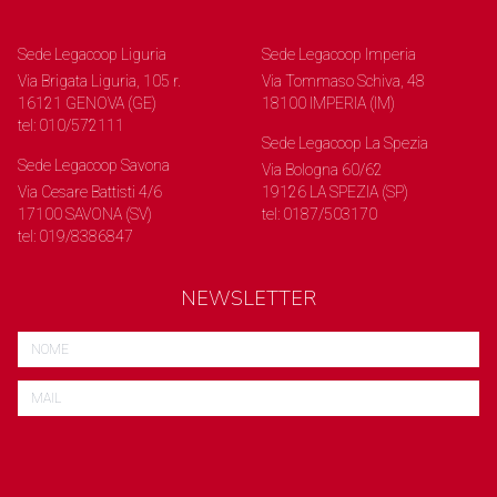
Sede Legacoop Liguria
Sede Legacoop Imperia
Via Brigata Liguria, 105 r.
Via Tommaso Schiva, 48
16121 GENOVA (GE)
18100 IMPERIA (IM)
tel: 010/572111
Sede Legacoop La Spezia
Sede Legacoop Savona
Via Bologna 60/62
Via Cesare Battisti 4/6
19126 LA SPEZIA (SP)
17100 SAVONA (SV)
tel: 0187/503170
tel: 019/8386847
NEWSLETTER