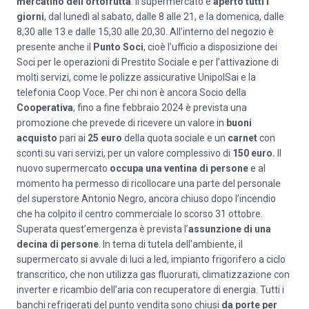
mercatino dell’ortofrutta
. Il supermercato è
aperto tutti i
giorni
, dal lunedì al sabato, dalle 8 alle 21, e la domenica, dalle
8,30 alle 13 e dalle 15,30 alle 20,30. All’interno del negozio è
presente anche il
Punto Soci
, cioè l’ufficio a disposizione dei
Soci per le operazioni di Prestito Sociale e per l’attivazione di
molti servizi, come le polizze assicurative UnipolSai e la
telefonia Coop Voce. Per chi non è ancora Socio della
Cooperativa
, fino a fine febbraio 2024 è prevista una
promozione che prevede di ricevere un valore in
buoni
acquisto
pari ai
25 euro
della quota sociale e un
carnet
con
sconti su vari servizi, per un valore complessivo di
150 euro.
Il
nuovo supermercato
occupa una ventina di persone
e al
momento ha permesso di ricollocare una parte del personale
del superstore Antonio Negro, ancora chiuso dopo l’incendio
che ha colpito il centro commerciale lo scorso 31 ottobre.
Superata quest’emergenza è prevista l’
assunzione di una
decina di persone
. In tema di tutela dell’ambiente, il
supermercato si avvale di luci a led, impianto frigorifero a ciclo
transcritico, che non utilizza gas fluorurati, climatizzazione con
inverter e ricambio dell’aria con recuperatore di energia. Tutti i
banchi refrigerati del punto vendita sono chiusi
da porte per