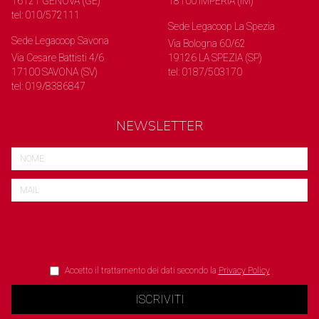
16121 GENOVA (GE)
18100 IMPERIA (IM)
tel: 010/572111
Sede Legacoop La Spezia
Sede Legacoop Savona
Via Bologna 60/62
Via Cesare Battisti 4/6
19126 LA SPEZIA (SP)
17100 SAVONA (SV)
tel: 0187/503170
tel: 019/8386847
NEWSLETTER
Accetto il trattamento dei dati secondo la
Privacy Policy
ISCRIVITI