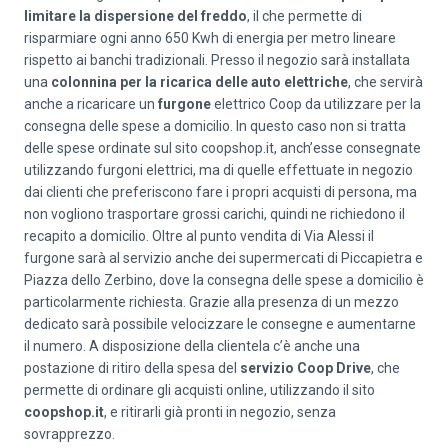
limitare la dispersione del freddo
, il che permette di
risparmiare ogni anno 650 Kwh di energia per metro lineare
rispetto ai banchi tradizionali. Presso il negozio sarà installata
una
colonnina per la ricarica delle auto elettriche
, che servirà
anche a ricaricare un
furgone
elettrico Coop da utilizzare per la
consegna delle spese a domicilio. In questo caso non si tratta
delle spese ordinate sul sito coopshop.it, anch’esse consegnate
utilizzando furgoni elettrici, ma di quelle effettuate in negozio
dai clienti che preferiscono fare i propri acquisti di persona, ma
non vogliono trasportare grossi carichi, quindi ne richiedono il
recapito a domicilio. Oltre al punto vendita di Via Alessi il
furgone sarà al servizio anche dei supermercati di Piccapietra e
Piazza dello Zerbino, dove la consegna delle spese a domicilio è
particolarmente richiesta. Grazie alla presenza di un mezzo
dedicato sarà possibile velocizzare le consegne e aumentarne
il numero. A disposizione della clientela c’è anche una
postazione di ritiro della spesa del
servizio Coop Drive
, che
permette di ordinare gli acquisti online, utilizzando il sito
coopshop.it
, e ritirarli già pronti in negozio, senza
sovrapprezzo.