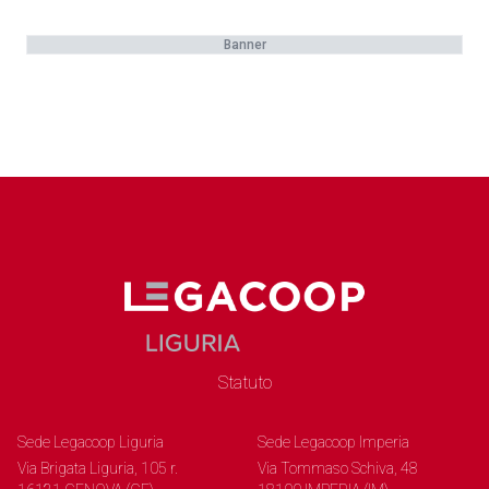
Banner
Statuto
Sede Legacoop Liguria
Sede Legacoop Imperia
Via Brigata Liguria, 105 r.
Via Tommaso Schiva, 48