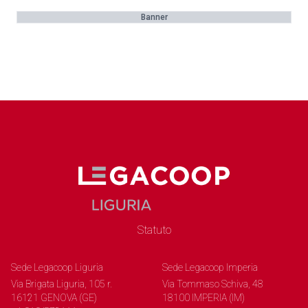
Banner
Statuto
Sede Legacoop Liguria
Sede Legacoop Imperia
Via Brigata Liguria, 105 r.
Via Tommaso Schiva, 48
16121 GENOVA (GE)
18100 IMPERIA (IM)