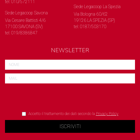
tel: 010/572111
Sede Legacoop La Spezia
Sede Legacoop Savona
Via Bologna 60/62
Via Cesare Battisti 4/6
19126 LA SPEZIA (SP)
17100 SAVONA (SV)
tel: 0187/503170
tel: 019/8386847
NEWSLETTER
Accetto il trattamento dei dati secondo la
Privacy Policy
ISCRIVITI