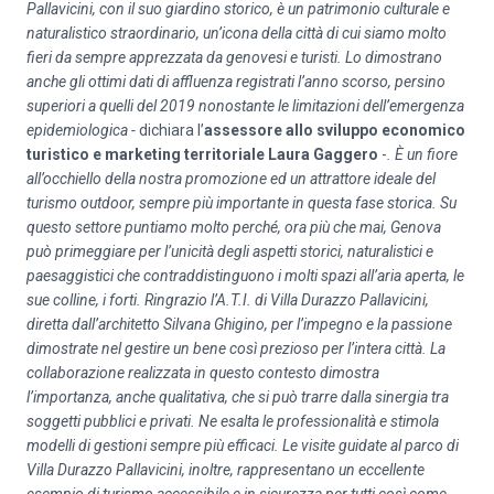
Pallavicini, con il suo giardino storico, è un patrimonio culturale e
naturalistico straordinario,
un’icona della città di cui siamo molto
fieri da sempre apprezzata da genovesi e turisti. Lo dimostrano
anche gli ottimi dati di affluenza registrati l’anno scorso, persino
superiori a quelli del 2019 nonostante le limitazioni dell’emergenza
epidemiologica -
dichiara l’
assessore allo sviluppo economico
turistico e marketing territoriale Laura Gaggero
-
. È un fiore
all’occhiello della nostra promozione ed un attrattore ideale del
turismo outdoor, sempre più importante in questa fase storica. Su
questo settore puntiamo molto perché, ora più che mai, Genova
può primeggiare per l’unicità degli aspetti storici, naturalistici e
paesaggistici che contraddistinguono i molti spazi all’aria aperta, le
sue colline, i forti. Ringrazio l’A.T.I. di Villa Durazzo Pallavicini,
diretta dall’architetto Silvana Ghigino, per l’impegno e la passione
dimostrate nel gestire un bene così prezioso per l’intera città. La
collaborazione realizzata in questo contesto dimostra
l’importanza, anche qualitativa, che si può trarre dalla sinergia tra
soggetti pubblici e privati. Ne esalta le professionalità e stimola
modelli di gestioni sempre più efficaci. Le visite guidate al parco di
Villa Durazzo Pallavicini, inoltre, rappresentano un eccellente