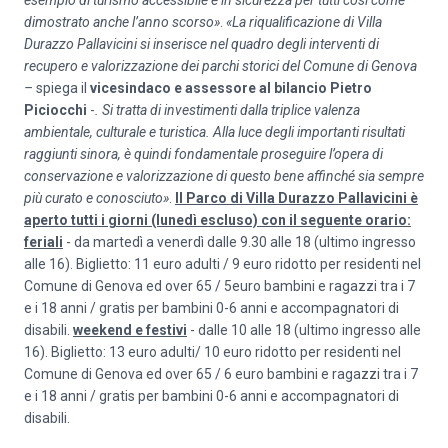
esempio di turismo accessibile e in sicurezza per tutti così come
dimostrato anche l’anno scorso»
.
«La riqualificazione di Villa
Durazzo Pallavicini si inserisce nel quadro degli interventi di
recupero e valorizzazione dei parchi storici del Comune di Genova
–
spiega il
vicesindaco e assessore al bilancio Pietro
Piciocchi
-
. Si tratta di investimenti dalla triplice valenza
ambientale, culturale e turistica. Alla luce degli importanti risultati
raggiunti sinora, è quindi fondamentale proseguire l’opera di
conservazione e valorizzazione di questo bene affinché sia sempre
più curato e conosciuto»
.
Il Parco di Villa Durazzo Pallavicini è
aperto tutti i giorni (lunedì escluso) con il seguente orario:
feriali
- da martedì a venerdì dalle 9.30 alle 18 (ultimo ingresso
alle 16). Biglietto: 11 euro adulti / 9 euro ridotto per residenti nel
Comune di Genova ed over 65 / 5euro bambini e ragazzi tra i 7
e i 18 anni / gratis per bambini 0-6 anni e accompagnatori di
disabili.
weekend e festivi
- dalle 10 alle 18 (ultimo ingresso alle
16). Biglietto: 13 euro adulti/ 10 euro ridotto per residenti nel
Comune di Genova ed over 65 / 6 euro bambini e ragazzi tra i 7
e i 18 anni / gratis per bambini 0-6 anni e accompagnatori di
disabili.