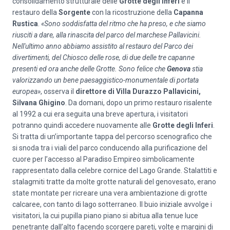
consolidamento strutturale delle
Grotte degli Inferi
e il
restauro della
Sorgente
con la ricostruzione della
Capanna
Rustica
.
«Sono soddisfatta del ritmo che ha preso, e che siamo
riusciti a dare, alla rinascita del parco del marchese Pallavicini.
Nell'ultimo anno abbiamo assistito al restauro del Parco dei
divertimenti, del Chiosco delle rose, di due delle tre capanne
presenti ed ora anche delle Grotte. Sono felice che
Genova
stia
valorizzando un bene paesaggistico-monumentale di portata
europea»
, osserva il
direttore di Villa Durazzo Pallavicini,
Silvana Ghigino
. Da domani, dopo un primo restauro risalente
al 1992 a cui era seguita una breve apertura, i visitatori
potranno quindi accedere nuovamente alle
Grotte degli Inferi
.
Si tratta di un’importante tappa del percorso scenografico che
si snoda tra i viali del parco conducendo alla purificazione del
cuore per l’accesso al Paradiso Empireo simbolicamente
rappresentato dalla celebre cornice del Lago Grande. Stalattiti e
stalagmiti tratte da molte grotte naturali del genovesato, erano
state montate per ricreare una vera ambientazione di grotte
calcaree, con tanto di​ lago sotterraneo. Il buio iniziale avvolge i
visitatori, la cui pupilla piano piano si abitua alla tenue luce
penetrante dall’alto facendo scorgere pareti, volte e margini di