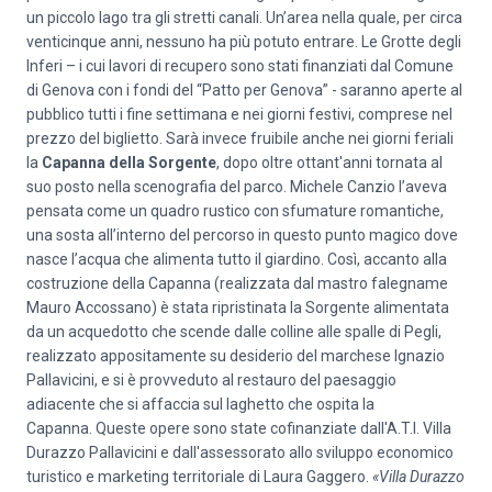
un piccolo lago tra gli stretti canali. Un’area nella quale, per circa
venticinque anni, nessuno ha più potuto entrare. Le Grotte degli
Inferi – i cui lavori di recupero sono stati finanziati dal Comune
di Genova con i fondi del “Patto per Genova” - saranno aperte al
pubblico tutti i fine settimana e nei giorni festivi, comprese nel
prezzo del biglietto. Sarà invece fruibile anche nei giorni feriali
la
Capanna della Sorgente
, dopo oltre ottant'anni tornata al
suo posto nella scenografia del parco. Michele Canzio l’aveva
pensata come un ​quadro rustico con sfumature romantiche​,
una sosta all’interno del percorso in questo punto magico dove
nasce l’acqua che alimenta tutto il giardino. Così, accanto alla
costruzione della Capanna (realizzata dal mastro falegname
Mauro Accossano) è stata ripristinata la Sorgente alimentata
da un acquedotto che scende dalle colline alle spalle di Pegli,
realizzato appositamente su desiderio del marchese Ignazio
Pallavicini, e si è provveduto al restauro del paesaggio
adiacente che si affaccia sul laghetto che ospita la
Capanna. Queste opere sono state cofinanziate dall'A.T.I. Villa
Durazzo Pallavicini e dall'assessorato allo sviluppo economico
turistico e marketing territoriale di Laura Gaggero.
«Villa Durazzo