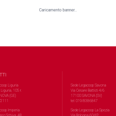
Caricamento banner...
TTI
coop Liguria
Sede Legacoop Savona
 Liguria, 105 r.
Via Cesare Battisti 4/6
NOVA (GE)
17100 SAVONA (SV)
572111
tel: 019/8386847
coop Imperia
Sede Legacoop La Spezia
so Schiva, 48
Via Bologna 60/62