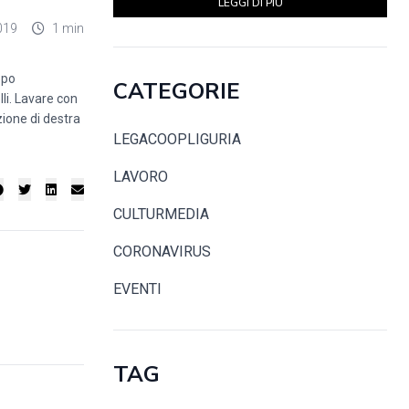
LEGGI DI PIÙ
019
1 min
opo
CATEGORIE
li. Lavare con
zione di destra
LEGACOOPLIGURIA
LAVORO
CULTURMEDIA
CORONAVIRUS
EVENTI
TAG