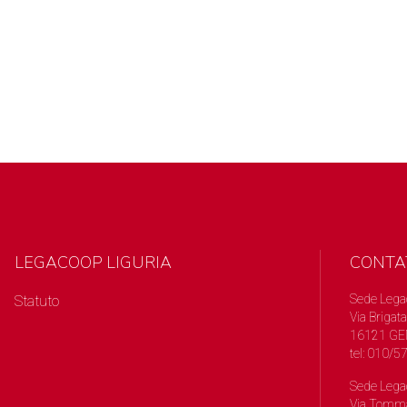
LEGACOOP LIGURIA
CONTA
Sede Lega
Statuto
Via Brigata
16121 GE
tel: 010/
Sede Lega
Via Tomma