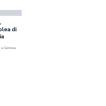
,
blea di
ia
e a Genova,