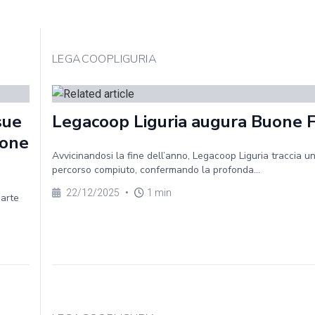
LEGACOOPLIGURIA
sue
Legacoop Liguria augura Buone 
ione
Avvicinandosi la fine dell’anno, Legacoop Liguria traccia un
percorso compiuto, confermando la profonda...
22/12/2025
•
1 min
parte