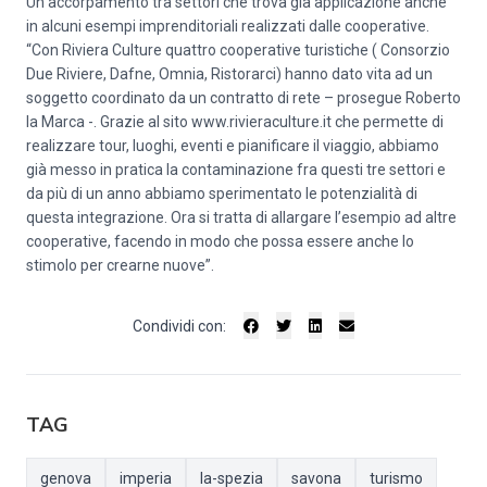
Un accorpamento tra settori che trova già applicazione anche
in alcuni esempi imprenditoriali realizzati dalle cooperative.
“Con Riviera Culture quattro cooperative turistiche ( Consorzio
Due Riviere, Dafne, Omnia, Ristorarci) hanno dato vita ad un
soggetto coordinato da un contratto di rete – prosegue Roberto
la Marca -. Grazie al sito www.rivieraculture.it che permette di
realizzare tour, luoghi, eventi e pianificare il viaggio, abbiamo
già messo in pratica la contaminazione fra questi tre settori e
da più di un anno abbiamo sperimentato le potenzialità di
questa integrazione. Ora si tratta di allargare l’esempio ad altre
cooperative, facendo in modo che possa essere anche lo
stimolo per crearne nuove”.
Condividi con:
TAG
genova
imperia
la-spezia
savona
turismo