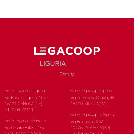
Statuto
Sede Legacoop Liguria
Sede Legacoop Imperia
Via Brigata Liguria, 105 r.
Via Tommaso Schiva, 48
16121 GENOVA (GE)
18100 IMPERIA (IM)
tel: 010/572111
Sede Legacoop La Spezia
Sede Legacoop Savona
Via Bologna 60/62
Via Cesare Battisti 4/6
19126 LA SPEZIA (SP)
17100 SAVONA (SV)
tel: 0187/503170