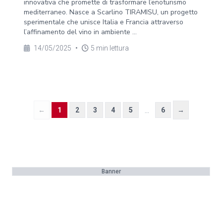
innovativa che promette di trasformare l’enoturismo
mediterraneo. Nasce a Scarlino TIRAMISU, un progetto
sperimentale che unisce Italia e Francia attraverso
l’affinamento del vino in ambiente ...
14/05/2025
•
5 min lettura
...
←
1
2
3
4
5
6
→
Banner