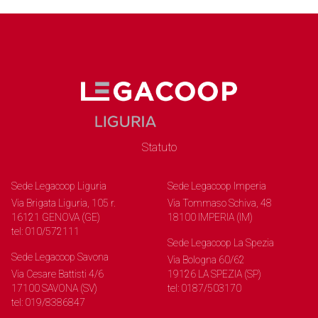
Statuto
Sede Legacoop Liguria
Sede Legacoop Imperia
Via Brigata Liguria, 105 r.
Via Tommaso Schiva, 48
16121 GENOVA (GE)
18100 IMPERIA (IM)
tel: 010/572111
Sede Legacoop La Spezia
Sede Legacoop Savona
Via Bologna 60/62
Via Cesare Battisti 4/6
19126 LA SPEZIA (SP)
17100 SAVONA (SV)
tel: 0187/503170
tel: 019/8386847