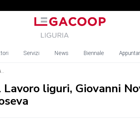
tori
Servizi
News
Biennale
Appunta
...
 Lavoro liguri, Giovanni No
Coseva