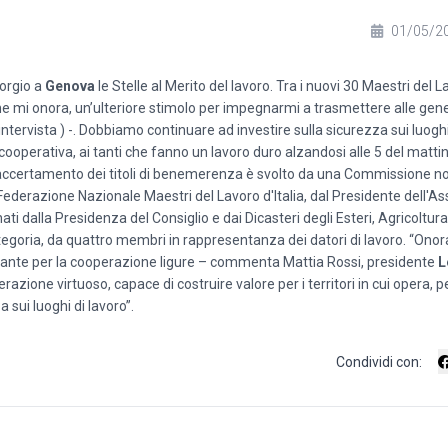
01/05/2
orgio a
Genova
le Stelle al Merito del lavoro. Tra i nuovi 30 Maestri del La
he mi onora, un’ulteriore stimolo per impegnarmi a trasmettere alle gen
intervista ) -. Dobbiamo continuare ad investire sulla sicurezza sui luoghi 
la cooperativa, ai tanti che fanno un lavoro duro alzandosi alle 5 del matti
 L'accertamento dei titoli di benemerenza è svolto da una Commissione 
Federazione Nazionale Maestri del Lavoro d'Italia, dal Presidente dell'A
 dalla Presidenza del Consiglio e dai Dicasteri degli Esteri, Agricoltura,
tegoria, da quattro membri in rappresentanza dei datori di lavoro. “Onora
tante per la cooperazione ligure – commenta Mattia Rossi, presidente
L
ione virtuoso, capace di costruire valore per i territori in cui opera, per
 sui luoghi di lavoro”.
Condividi con: