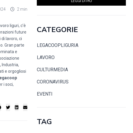
LEGGI DI PIÙ
024
2 min
voro liguri, c’è
CATEGORIE
erazioni future
di lavoro, ci
LEGACOOPLIGURIA
no. Gran parte
nominata e
LAVORO
ssociazione
 Industria,
CULTURMEDIA
ti e orgogliosi
egacoop
CORONAVIRUS
 i soci,
EVENTI
TAG