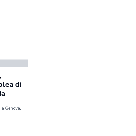
,
blea di
ia
e a Genova,