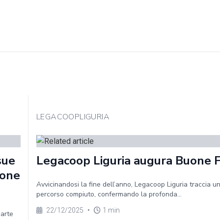
LEGACOOPLIGURIA
sue
Legacoop Liguria augura Buone 
ione
Avvicinandosi la fine dell’anno, Legacoop Liguria traccia un
percorso compiuto, confermando la profonda...
22/12/2025
•
1 min
parte