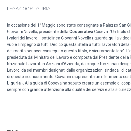
LEGACOOPLIGURIA
In occasione del 1° Maggio sono state consegnate a Palazzo San Gi
Giovanni Novello, presidente della
Cooperativa
Coseva. “Un titolo c
i valori del lavoro – sottolinea Giovanni Novello ( guarda
qui
la video 
vuole l’impegno di tutti. Dedico questa Stella a tutti i lavoratori del
del merito per aver conseguito questo titolo, è sicuramente loro”.
presieduta dal Ministro del Lavoro e composta dal Presidente della 
Nazionale Lavoratori Anziani d'Azienda, da cinque funzionari designati
Lavoro, da sei membri designati dalle organizzazioni sindacali di ca
di questo riconoscimento. Giovanni rappresenta un riferimento cos
Liguria
-. Alla guida di Coseva ha saputo creare un esempio di cooperaz
sempre con grande attenzione alla qualità dei servizi e alla sicurezza