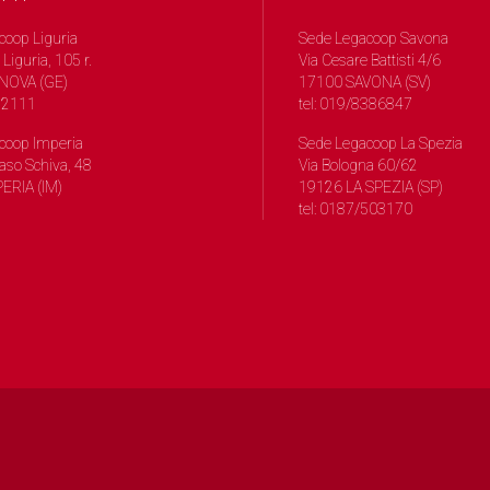
coop Liguria
Sede Legacoop Savona
 Liguria, 105 r.
Via Cesare Battisti 4/6
NOVA (GE)
17100 SAVONA (SV)
572111
tel: 019/8386847
coop Imperia
Sede Legacoop La Spezia
so Schiva, 48
Via Bologna 60/62
ERIA (IM)
19126 LA SPEZIA (SP)
tel: 0187/503170