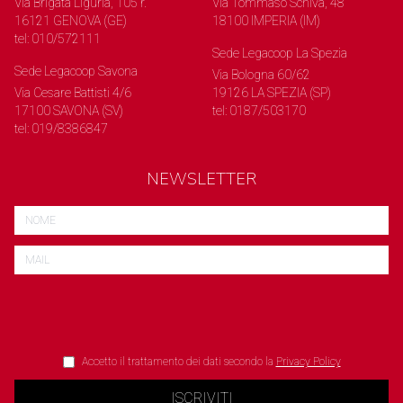
Via Brigata Liguria, 105 r.
Via Tommaso Schiva, 48
16121 GENOVA (GE)
18100 IMPERIA (IM)
tel: 010/572111
Sede Legacoop La Spezia
Sede Legacoop Savona
Via Bologna 60/62
Via Cesare Battisti 4/6
19126 LA SPEZIA (SP)
17100 SAVONA (SV)
tel: 0187/503170
tel: 019/8386847
NEWSLETTER
Accetto il trattamento dei dati secondo la
Privacy Policy
ISCRIVITI