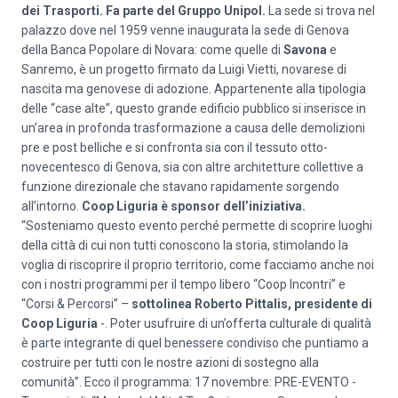
dei Trasporti. Fa parte del Gruppo Unipol.
La sede si trova nel
palazzo dove nel 1959 venne inaugurata la sede di Genova
della Banca Popolare di Novara: come quelle di
Savona
e
Sanremo, è un progetto firmato da Luigi Vietti, novarese di
nascita ma genovese di adozione. Appartenente alla tipologia
delle “case alte”, questo grande edificio pubblico si inserisce in
un’area in profonda trasformazione a causa delle demolizioni
pre e post belliche e si confronta sia con il tessuto otto-
novecentesco di Genova, sia con altre architetture collettive a
funzione direzionale che stavano rapidamente sorgendo
all’intorno.
Coop Liguria è sponsor dell’iniziativa.
“Sosteniamo questo evento perché permette di scoprire luoghi
della città di cui non tutti conoscono la storia, stimolando la
voglia di riscoprire il proprio territorio, come facciamo anche noi
con i nostri programmi per il tempo libero “Coop Incontri” e
“Corsi & Percorsi” –
sottolinea Roberto Pittalis, presidente di
Coop Liguria
-. Poter usufruire di un’offerta culturale di qualità
è parte integrante di quel benessere condiviso che puntiamo a
costruire per tutti con le nostre azioni di sostegno alla
comunità”. Ecco il programma: 17 novembre: PRE-EVENTO -