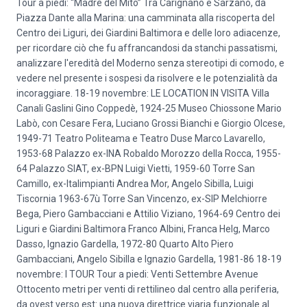
Tour a piedi: “Madre del Mito” Tra Carignano e Sarzano, da
Piazza Dante alla Marina: una camminata alla riscoperta del
Centro dei Liguri, dei Giardini Baltimora e delle loro adiacenze,
per ricordare ciò che fu affrancandosi da stanchi passatismi,
analizzare l'eredità del Moderno senza stereotipi di comodo, e
vedere nel presente i sospesi da risolvere e le potenzialità da
incoraggiare. 18-19 novembre: LE LOCATION IN VISITA Villa
Canali Gaslini Gino Coppedè, 1924-25 Museo Chiossone Mario
Labò, con Cesare Fera, Luciano Grossi Bianchi e Giorgio Olcese,
1949-71 Teatro Politeama e Teatro Duse Marco Lavarello,
1953-68 Palazzo ex-INA Robaldo Morozzo della Rocca, 1955-
64 Palazzo SIAT, ex-BPN Luigi Vietti, 1959-60 Torre San
Camillo, ex-Italimpianti Andrea Mor, Angelo Sibilla, Luigi
Tiscornia 1963-67ù Torre San Vincenzo, ex-SIP Melchiorre
Bega, Piero Gambacciani e Attilio Viziano, 1964-69 Centro dei
Liguri e Giardini Baltimora Franco Albini, Franca Helg, Marco
Dasso, Ignazio Gardella, 1972-80 Quarto Alto Piero
Gambacciani, Angelo Sibilla e Ignazio Gardella, 1981-86 18-19
novembre: I TOUR Tour a piedi: Venti Settembre Avenue
Ottocento metri per venti di rettilineo dal centro alla periferia,
da ovest verso est: una nuova direttrice viaria funzionale al