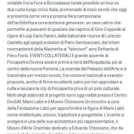
ciclabile fra la Foce e Boccadasse rende possibile un tour su
due ruote lungo corso Italia, promenade di inizio secolo che oggi
si presenta come vera e propria fiera campionaria
dell'architettura novecentesca genovese: un caos calmo che
permette ai passanti di spaziare dai capricci di Gino Coppedè al
rigore di Luigi Carlo Daneri, dalle balconate ricurve di Lorenzo
Castello agli spigoli a sbalzo di Piero Gambacciani, dai tritoni
neomanieristi della Marinetta ai “televisori” anni Settanta di
Piero Fiorio. EVENTI COLLATERALI Il grande assente di
Piccapietra Doveva essere prima a nord dell’Acquasola, poi al
centro della nuova Portoria. La vicenda del Palazzo dell’Arte si è
trascinata per mezzo secolo, fra concorsi nazionali e svariate
proposte, anche di firme eccellenti, salvo poi non approdare a
nulla e lasciare la city di Piccapietra priva di un polo culturale.
Molti degli elaborati di progetto sono oggi visibili presso il Centro
DocSAI. Mario Labò e il Museo Chiossone Un incontro a cura
della Fondazione Labò per approfondire la figura di Mario Labò
come intellettuale, storico, traduttore e progettista. L’evento si
svolgerà in una delle sue architetture più rappresentative, il
Museo d'Arte Orientale dedicato a Edoardo Chiossone, che da