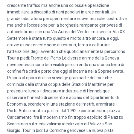
crescente traffico ma anche una colossale operazione
immobiliare a discapito di rioni popolari in aree centrali. Un
grande laboratorio per sperimentare nuove tecniche costruttive
ma anche l’occasione per la borghesia rampante genovese di
autocelebrarsi con una Via Aurea del Ventesimo secolo. Via XX
Settembre è stata tutto questo e molto altro ancora, e oggi,
grazie a una recente serie di restauri, torna a catturare
l’attenzione degli avventori che quotidianamente la percorrono.
Tour a piedi: Fronte del Porto Le diverse anime della Genova
novecentesca sono ben visibili percorrendo una storica linea di
confine fra città e porto che oggi si incarna nella Sopraelevata.
Proprio al riparo di essa si svolge gran parte del tour che
comincia dalla strana coppia delle Stazioni Marittime per
proseguire lungo il dinosauro industriale di Hennebique,
osservare l'innesto di cemento e acciaio del Dipartimento di
Economia, scendere in una stazione del metrò, ammirare il
Porto Antico rinato a partire dal 1992 e concludersi in piazza
Caricamento, fra il modernismo fin troppo esplicito di Palazzo
Scoccimarro il medievalismo idealizzato di Palazzo San
Giorgio. Tour in bici: La Corniche genovese La nuova pista