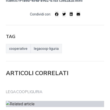
fcaec079-fa6d-454a-a9d2-d7b312ed2a2b.html
Condividi con:
TAG
cooperative
legacoop-liguria
ARTICOLI CORRELATI
LEGACOOPLIGURIA