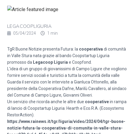
LEGACOOPLIGURIA
05/04/2024
1 min
TgR Buone Notizie presenta Futura: la
cooperativa
di comunità
in Valle Stura nata grazie al bando Coopstartup Liguria
promosso da
Legacoop Liguria
e
Coopfond
.
L'idea di un gruppo di giovanissimi di Campo Ligure che vogliono
fornire servizi sociali e turistici a tutta la comunità della valle
Guarda il servizio con le interviste a Gianluca Ottonello, alla
presidente della
Cooperativa Dafne
,
Marilù Cavallero
, al sindaco
del
Comune di Campo Ligure
, Giovanni Oliveri.
Un servizio che ricorda anche le altre due
cooperative
in rampa
di lancio di Coopstartup Liguria: Hearth e Eco.R.A. (Ecosystems
RestorAction).
https://www.rainews.it/tgr/liguria/video/2024/04/tgr-buone-
notizie-futura-la-cooperativa-di-comunita-in-valle-stura-