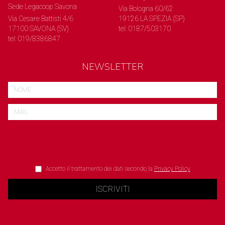
Sede Legacoop Savona
Via Bologna 60/62
Via Cesare Battisti 4/6
19126 LA SPEZIA (SP)
17100 SAVONA (SV)
tel: 0187/503170
tel: 019/8386847
NEWSLETTER
Accetto il trattamento dei dati secondo la
Privacy Policy
ISCRIVITI