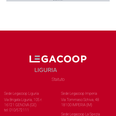
Statuto
Sede Legacoop Liguria
Sede Legacoop Imperia
Via Brigata Liguria, 105 r.
Via Tommaso Schiva, 48
16121 GENOVA (GE)
18100 IMPERIA (IM)
tel: 010/572111
Sede Legacoop La Spezia