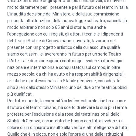
valutazioni stesse degli spettatori più consapevoli, c’è davvero
molto da temere per il presente e per il futuro del teatro in Italia.
L’inaudita decisione del Ministero, e della sua commissione
preposta all’attuazione della nuova legge sul teatro, cancella in
modo arbitrario non solo 65 anni di storia, ma anche
l’abnegazione con cui i registi, gli attori, i tecnici e i dipendenti
del Teatro Stabile di Genova hanno lavorato, lavorano nel
presente con un progetto artistico della cui assoluta qualità
siamo certissimi, e lavoreranno in futuro per un serio Teatro
d’Arte. Tale decisione ignora contro ogni evidenza il prestigio
nazionale e internazionale conquistatosi sul campo, in oltre
mezzo secolo, da chi ha avuto e ha responsabilità dirigenziali,
artistiche e professionali allo Stabile genovese, considerato
sino a ieri dallo stesso Ministero uno dei due o tre teatri pubblici
più qualificati.
Per tutto questo, la comunità artistico-culturale che ha a cuore
il futuro del teatro italiano, ha scelto di elevare la sua più ferma
protesta per l’esclusione dalla rosa dei teatri nazionali dello
Stabile di Genova, con intenti che hanno con tutta evidenza il
colore di un dichiarato insulto alla verità e all’intelligenza di tutti.
Quello che è in gioco, non è solo l’onore di una delle istituzioni