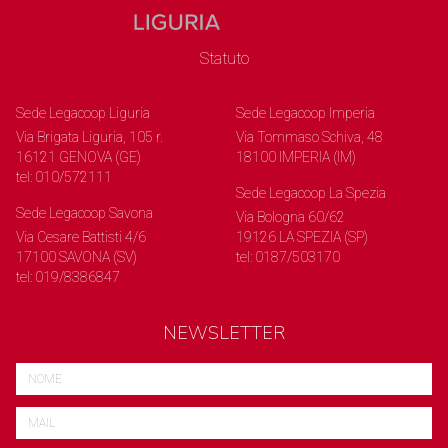
Statuto
Sede Legacoop Liguria
Sede Legacoop Imperia
Via Brigata Liguria, 105 r.
Via Tommaso Schiva, 48
16121 GENOVA (GE)
18100 IMPERIA (IM)
tel: 010/572111
Sede Legacoop La Spezia
Sede Legacoop Savona
Via Bologna 60/62
Via Cesare Battisti 4/6
19126 LA SPEZIA (SP)
17100 SAVONA (SV)
tel: 0187/503170
tel: 019/8386847
NEWSLETTER