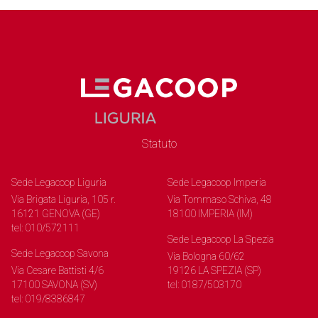
Statuto
Sede Legacoop Liguria
Sede Legacoop Imperia
Via Brigata Liguria, 105 r.
Via Tommaso Schiva, 48
16121 GENOVA (GE)
18100 IMPERIA (IM)
tel: 010/572111
Sede Legacoop La Spezia
Sede Legacoop Savona
Via Bologna 60/62
Via Cesare Battisti 4/6
19126 LA SPEZIA (SP)
17100 SAVONA (SV)
tel: 0187/503170
tel: 019/8386847