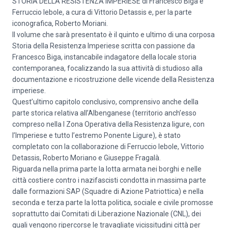
STORIA DELLA RESISTENZA IMPERIESE di Francesco Biga e
Ferruccio Iebole, a cura di Vittorio Detassis e, per la parte
iconografica, Roberto Moriani.
Il volume che sarà presentato è il quinto e ultimo di una corposa
Storia della Resistenza Imperiese scritta con passione da
Francesco Biga, instancabile indagatore della locale storia
contemporanea, focalizzando la sua attività di studioso alla
documentazione e ricostruzione delle vicende della Resistenza
imperiese.
Quest’ultimo capitolo conclusivo, comprensivo anche della
parte storica relativa all’Albenganese (territorio anch’esso
compreso nella I Zona Operativa della Resistenza ligure, con
l’Imperiese e tutto l’estremo Ponente Ligure), è stato
completato con la collaborazione di Ferruccio Iebole, Vittorio
Detassis, Roberto Moriano e Giuseppe Fragalà.
Riguarda nella prima parte la lotta armata nei borghi e nelle
città costiere contro i nazifascisti condotta in massima parte
dalle formazioni SAP (Squadre di Azione Patriottica) e nella
seconda e terza parte la lotta politica, sociale e civile promosse
soprattutto dai Comitati di Liberazione Nazionale (CNL), dei
quali vengono ripercorse le travagliate vicissitudini città per