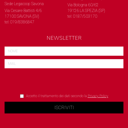
Sede Legacoop Savona
Via Bologna 60/62
Via Cesare Battisti 4/6
19126 LA SPEZIA (SP)
17100 SAVONA (SV)
tel: 0187/503170
tel: 019/8386847
NEWSLETTER
Accetto il trattamento dei dati secondo la
Privacy Policy
ISCRIVITI