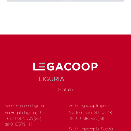
Statuto
Sede Legacoop Liguria
Sede Legacoop Imperia
Via Brigata Liguria, 105 r.
Via Tommaso Schiva, 48
16121 GENOVA (GE)
18100 IMPERIA (IM)
tel: 010/572111
Sede Legacoop La Spezia