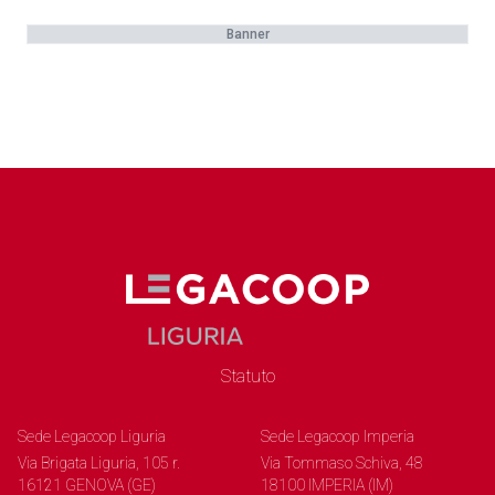
Banner
Statuto
Sede Legacoop Liguria
Sede Legacoop Imperia
Via Brigata Liguria, 105 r.
Via Tommaso Schiva, 48
16121 GENOVA (GE)
18100 IMPERIA (IM)