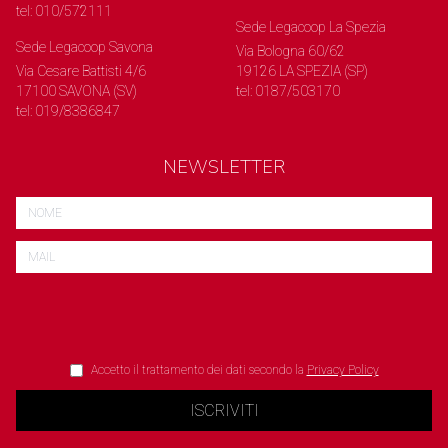
tel: 010/572111
Sede Legacoop La Spezia
Sede Legacoop Savona
Via Bologna 60/62
Via Cesare Battisti 4/6
19126 LA SPEZIA (SP)
17100 SAVONA (SV)
tel: 0187/503170
tel: 019/8386847
NEWSLETTER
Accetto il trattamento dei dati secondo la
Privacy Policy
ISCRIVITI