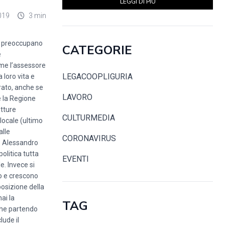
LEGGI DI PIÙ
019
3 min
 ci preoccupano
CATEGORIE
e
ome l’assessore
LEGACOOPLIGURIA
 loro vita e
rato, anche se
LAVORO
e la Regione
utture
CULTURMEDIA
 locale (ultimo
alle
CORONAVIRUS
ue Alessandro
olitica tutta
EVENTI
e. Invece si
no e crescono
posizione della
ai la
TAG
che partendo
lude il