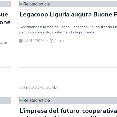
sue
Legacoop Liguria augura Buone 
ione
Avvicinandosi la fine dell’anno, Legacoop Liguria traccia un
percorso compiuto, confermando la profonda...
22/12/2025
•
1 min
parte
LEGACOOPLIGURIA
L’impresa del futuro: cooperativa