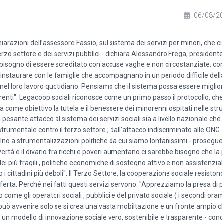
06/08/2
dichiarazioni dell’assessore Fassio, sul sistema dei servizi per minori, che
 terzo settore e dei servizi pubblici - dichiara Alessandro Frega, president
 ha bisogno di essere screditato con accuse vaghe e non circostanziate: c
d instaurare con le famiglie che accompagnano in un periodo difficile della
 nel loro lavoro quotidiano. Pensiamo che il sistema possa essere miglio
erenti". Legacoop sociali riconosce come un primo passo il protocollo, ch
a come obiettivo la tutela e il benessere dei minorenni ospitati nelle str
 pesante attacco al sistema dei servizi sociali sia a livello nazionale che
rumentale contro il terzo settore ; dall’attacco indiscriminato alle ONG 
ino a strumentalizzazioni politiche da cui siamo lontanissimi - proseg
vertà e il divario fra ricchi e poveri aumentano ci sarebbe bisogno che la p
i più fragili , politiche economiche di sostegno attivo e non assistenzial
o i cittadini più deboli". Il Terzo Settore, la cooperazione sociale resisto
fferta. Perché nei fatti questi servizi servono. "Apprezziamo la presa di 
come gli operatori sociali , pubblici e del privato sociale ( i secondi oram
può avvenire solo se si crea una vasta mobiltazione e un fronte ampio 
li un modello di innovazione sociale vero, sostenibile e trasparente - conc