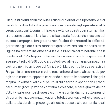
LEGACOOPLIGURIA
" In questi giorni abbiamo letto articoli di giornali che riportano le 
per il clima di ostilità che provocano nei riguardi degli operatori del
Legacoopsociali Liguria - . Il lavoro svolto da questi operatori non
si presume sappia. Il loro lavoro si basa sulla fiducia che riescono a
questa campagna denigratoria non fa altro che metterli in difficoltà
garantisce già ora ottimi standard qualitativi, ma con modalità diff
Liguria ha firmato insieme ad Alisa e la Procura dei minorenni, che h
residenziali. " Purtroppo tutto questo avviene in un clima generale di
esempio taglio di 300.000 € ai custodi sociali) e con una campagna st
dichiarazioni fuori luogo del Ministro Di Maio contro le
cooperative
f
Frega -. In un momento in cui le tensioni sociali sono altissime ,le po
agisse in maniera opposta mettendo al centro le persone, i bisogni de
respira un clima di odio e di paura di cui a farne le spese sono propri
nei numeri (l’occupazione continua a crescere) e nella qualità dell’o
CGIL FP sulle vicende di questi giorni e le condividiamo, sottolineando 
stragrande maggioranza ) vadano tutelati ,consapevoli che questo 
dalla tutela dei diritti proponga al nostro paese e alle comunità loca