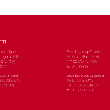
TTI
coop Liguria
Sede Legacoop Savona
 Liguria, 105 r.
Via Cesare Battisti 4/6
NOVA (GE)
17100 SAVONA (SV)
572111
tel: 019/8386847
coop Imperia
Sede Legacoop La Spezia
so Schiva, 48
Via Bologna 60/62
ERIA (IM)
19126 LA SPEZIA (SP)
tel: 0187/503170