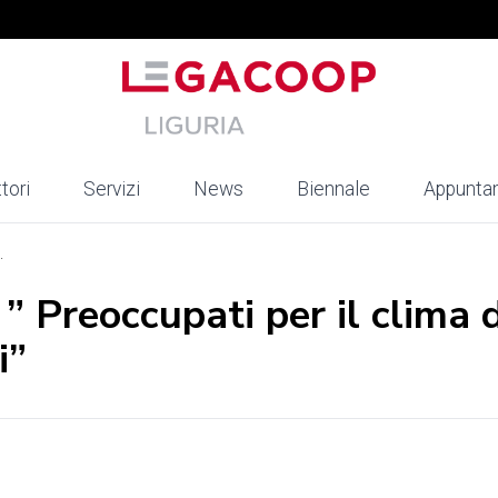
tori
Servizi
News
Biennale
Appunta
.
 ” Preoccupati per il clima d
i”