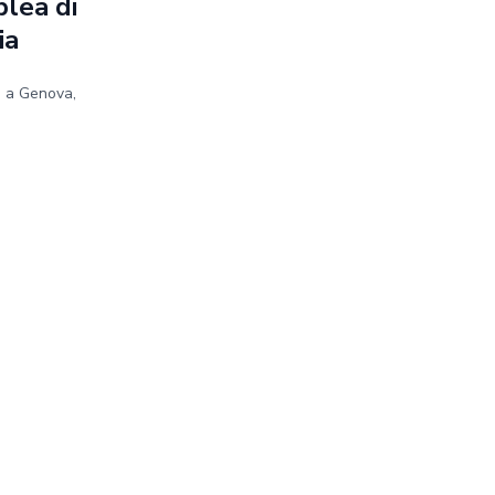
blea di
ia
e a Genova,