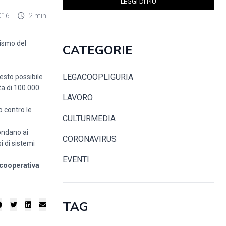
LEGGI DI PIÙ
016
2 min
ismo del
CATEGORIE
LEGACOOPLIGURIA
esto possibile
ta di 100.000
LAVORO
o contro le
CULTURMEDIA
pondano ai
CORONAVIRUS
i di sistemi
EVENTI
cooperativa
TAG