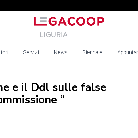
tori
Servizi
News
Biennale
Appunta
..
e e il Ddl sulle false
ommissione “