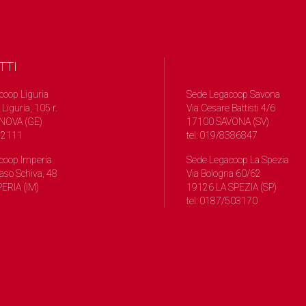
TTI
coop Liguria
Sede Legacoop Savona
 Liguria, 105 r.
Via Cesare Battisti 4/6
NOVA (GE)
17100 SAVONA (SV)
572111
tel: 019/8386847
coop Imperia
Sede Legacoop La Spezia
so Schiva, 48
Via Bologna 60/62
ERIA (IM)
19126 LA SPEZIA (SP)
tel: 0187/503170