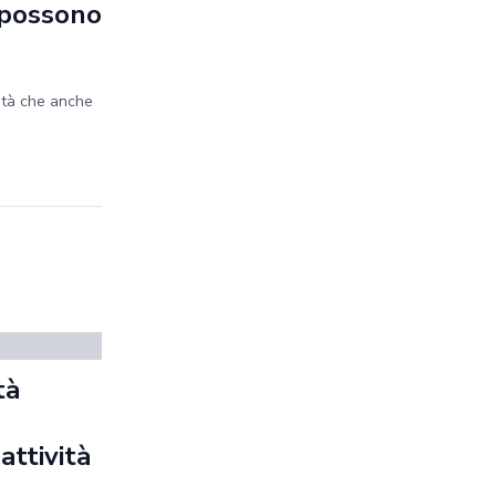
e possono
ità che anche
tà
a
 attività