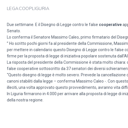
LEGACOOPLIGURIA
Due settimane. E il Disegno di Legge contro le false
cooperative
app
Senato.
Lo conferma il Senatore Massimo Caleo, primo firmatario del Disegno
” Ho scritto pochi giorni fa al presidente della Commissione, Massim
per mettere in calendario questo Disegno di Legge contro le false 
firme per la proposta di legge di iniziativa popolare sostenuta dall’
La risposta del presidente della Commissione è stata molto chiara: 
false cooperative sottoscritto da 37 senatori dei diversi schieramenti 
“Questo disegno di legge è molto severo. Prevede la cancellazione da
canoni stabiliti dalla legge – conferma Massimo Caleo -. Con questo 
illeciti, una volta approvato questo provvedimento, avranno vita diffic
In Liguria firmarono in 4.000 per arrivare alla proposta di legge di 
della nostra regione.