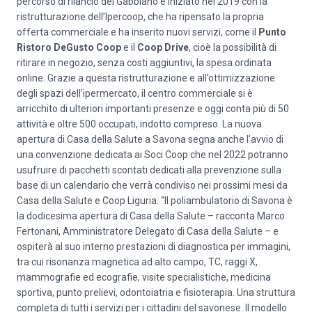
percorso di rilancio del Gabbiano è iniziato nel 2019 con la
ristrutturazione dell’Ipercoop, che ha ripensato la propria
offerta commerciale e ha inserito nuovi servizi, come il
Punto
Ristoro DeGusto Coop
e il
Coop Drive
, cioè la possibilità di
ritirare in negozio, senza costi aggiuntivi, la spesa ordinata
online. Grazie a questa ristrutturazione e all’ottimizzazione
degli spazi dell’ipermercato, il centro commerciale si è
arricchito di ulteriori importanti presenze e oggi conta più di 50
attività e oltre 500 occupati, indotto compreso. La nuova
apertura di Casa della Salute a Savona segna anche l’avvio di
una convenzione dedicata ai Soci Coop che nel 2022 potranno
usufruire di pacchetti scontati dedicati alla prevenzione sulla
base di un calendario che verrà condiviso nei prossimi mesi da
Casa della Salute e Coop Liguria. “Il poliambulatorio di Savona è
la dodicesima apertura di Casa della Salute – racconta Marco
Fertonani, Amministratore Delegato di Casa della Salute – e
ospiterà al suo interno prestazioni di diagnostica per immagini,
tra cui risonanza magnetica ad alto campo, TC, raggi X,
mammografie ed ecografie, visite specialistiche, medicina
sportiva, punto prelievi, odontoiatria e fisioterapia. Una struttura
completa di tutti i servizi per i cittadini del savonese. Il modello