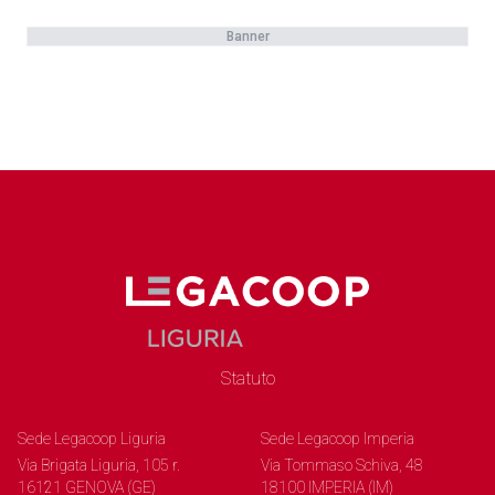
Banner
Statuto
Sede Legacoop Liguria
Sede Legacoop Imperia
Via Brigata Liguria, 105 r.
Via Tommaso Schiva, 48
16121 GENOVA (GE)
18100 IMPERIA (IM)