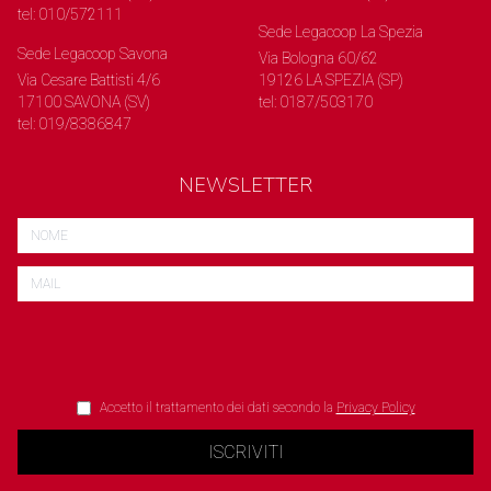
tel: 010/572111
Sede Legacoop La Spezia
Sede Legacoop Savona
Via Bologna 60/62
Via Cesare Battisti 4/6
19126 LA SPEZIA (SP)
17100 SAVONA (SV)
tel: 0187/503170
tel: 019/8386847
NEWSLETTER
Accetto il trattamento dei dati secondo la
Privacy Policy
ISCRIVITI