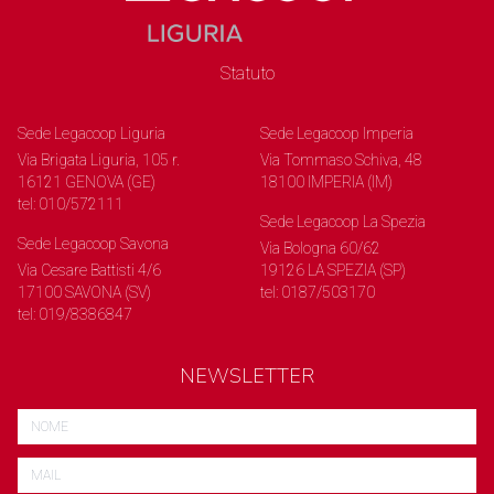
Statuto
Sede Legacoop Liguria
Sede Legacoop Imperia
Via Brigata Liguria, 105 r.
Via Tommaso Schiva, 48
16121 GENOVA (GE)
18100 IMPERIA (IM)
tel: 010/572111
Sede Legacoop La Spezia
Sede Legacoop Savona
Via Bologna 60/62
Via Cesare Battisti 4/6
19126 LA SPEZIA (SP)
17100 SAVONA (SV)
tel: 0187/503170
tel: 019/8386847
NEWSLETTER