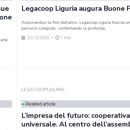
sue
Legacoop Liguria augura Buone 
ione
Avvicinandosi la fine dell’anno, Legacoop Liguria traccia un
percorso compiuto, confermando la profonda...
22/12/2025
•
1 min
parte
LEGACOOPLIGURIA
L’impresa del futuro: cooperativa
universale. Al centro dell’assem