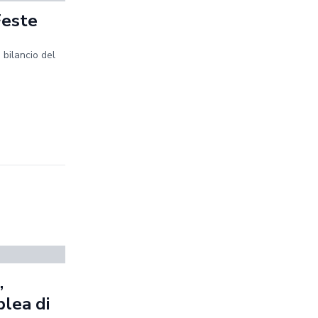
Feste
 bilancio del
,
blea di