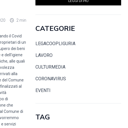
LEGGI DI PIÙ
020
2 min
CATEGORIE
ndo il Covid
roprietari di un
LEGACOOPLIGURIA
cupero dei beni
 e dell'igiene
LAVORO
che, alle quali
CULTURMEDIA
evolezza
rivati alla
CORONAVIRUS
i e del Comune
inalizzati al
EVENTI
vità
po di
ione che
 dal Comune di
TAG
 - vorremmo
 e servizi