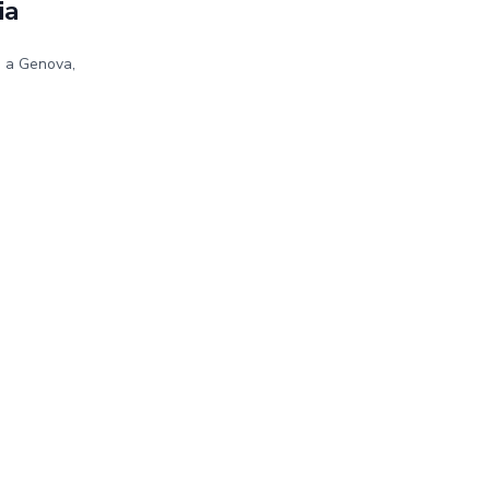
ia
e a Genova,