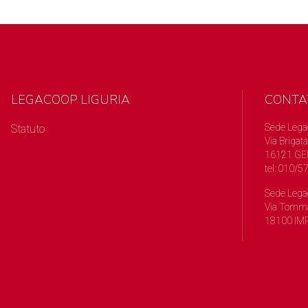
LEGACOOP LIGURIA
CONTA
Sede Lega
Statuto
Via Brigata
16121 GE
tel: 010/
Sede Lega
Via Tomma
18100 IMP