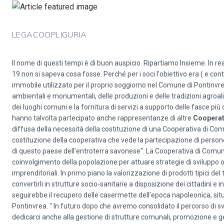
LEGACOOPLIGURIA
Il nome di questi tempi è di buon auspicio. Ripartiamo Insieme. In r
19 non si sapeva cosa fosse. Perché per i soci l'obiettivo era ( e cont
immobile utilizzato per il proprio soggiorno nel Comune di Pontinvrea
ambientali e monumentali, delle produzioni e delle tradizioni agroali
dei luoghi comuni e la fornitura di servizi a supporto delle fasce più
hanno talvolta partecipato anche rappresentanze di altre
Cooperat
diffusa della necessità della costituzione di una Cooperativa di Comu
costituzione della cooperativa che vede la partecipazione di person
di questo paese dell'entroterra savonese". La Cooperativa di Comunità
coinvolgimento della popolazione per attuare strategie di sviluppo 
imprenditoriali. In primo piano la valorizzazione di prodotti tipici del
convertirli in strutture socio-sanitarie a disposizione dei cittadini e
seguirebbe il recupero delle casermette dell'epoca napoleonica, situa
Pontinvrea. " In futuro dopo che avremo consolidato il percorso di s
dedicarci anche alla gestione di strutture comunali, promozione e gesti