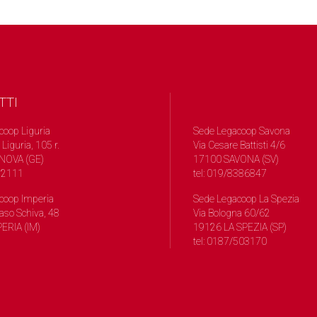
TTI
coop Liguria
Sede Legacoop Savona
 Liguria, 105 r.
Via Cesare Battisti 4/6
NOVA (GE)
17100 SAVONA (SV)
572111
tel: 019/8386847
coop Imperia
Sede Legacoop La Spezia
so Schiva, 48
Via Bologna 60/62
ERIA (IM)
19126 LA SPEZIA (SP)
tel: 0187/503170