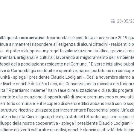
26/05/2
ealtà questa
cooperativa
di comunità si è costituita a novembre 2019 qua
inua a rimanere) rispondere all'esigenza di alcuni cittadini - residenti o p
 - di poter sviluppare un progetto valorizzazione turistica, grazie al re
mentari, artigianali e culturali, lavorando al miglioramento dell'ambiente
 deboli della popolazione residente nel Comune. " Diverse iniziative pubbli
ive
di Comunità già costituite e operative, hanno portato ad un consap
nità - spiega il presidente Claudio Lodigiani -. Così a novembre siamo ar
e fisiche nonché della Pro Loco, del Consorzio per la raccolta dei fungh
 " Ripartiamo Insieme" ha in fase di realizzazione o di studio progetti f
orientate alla creazione di opportunità di lavoro promuovendo nuove atti
 territorio comunale. E il recupero di diversi edifici abbandonati con lo sco
 in strutture ricettive utilizzate per incrementare l'economia locale. Un'az
te in località Giovo Ligure, che è già stato effettuato negli anni scorsi
viluppo della nostra cooperativa - spiega il presidente Claudio Lodigiani
one di eventi culturali e ricreativi, nonché rilancio di attività didattiche