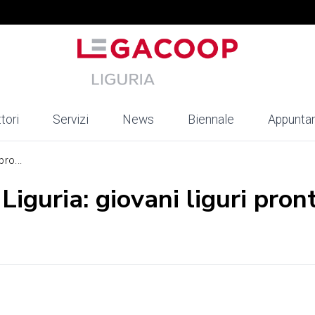
tori
Servizi
News
Biennale
Appunta
ro...
guria: giovani liguri pront