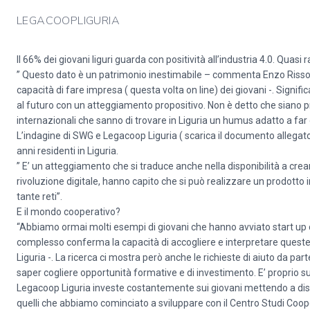
LEGACOOPLIGURIA
Il 66% dei giovani liguri guarda con positività all’industria 4.0. Qua
” Questo dato è un patrimonio inestimabile – commenta Enzo Risso
capacità di fare impresa ( questa volta on line) dei giovani -. Signific
al futuro con un atteggiamento propositivo. Non è detto che siano p
internazionali che sanno di trovare in Liguria un humus adatto a far 
L’indagine di SWG e Legacoop Liguria ( scarica il documento allegato
anni residenti in Liguria.
” E’ un atteggiamento che si traduce anche nella disponibilità a crea
rivoluzione digitale, hanno capito che si può realizzare un prodotto i
tante reti”.
E il mondo cooperativo?
“Abbiamo ormai molti esempi di giovani che hanno avviato start up c
complesso conferma la capacità di accogliere e interpretare quest
Liguria -. La ricerca ci mostra però anche le richieste di aiuto da pa
saper cogliere opportunità formative e di investimento. E’ proprio 
Legacoop Liguria investe costantemente sui giovani mettendo a dispos
quelli che abbiamo cominciato a sviluppare con il Centro Studi Coop