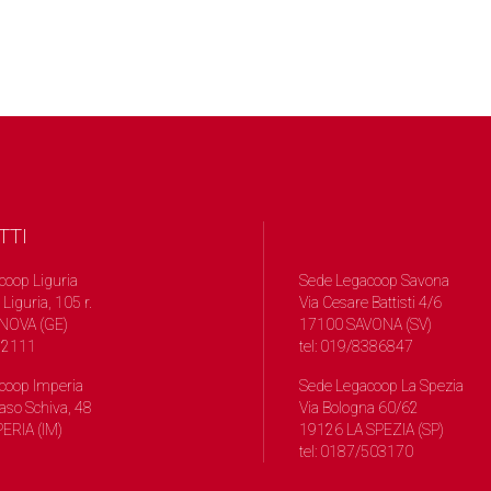
TTI
coop Liguria
Sede Legacoop Savona
 Liguria, 105 r.
Via Cesare Battisti 4/6
NOVA (GE)
17100 SAVONA (SV)
572111
tel: 019/8386847
coop Imperia
Sede Legacoop La Spezia
so Schiva, 48
Via Bologna 60/62
ERIA (IM)
19126 LA SPEZIA (SP)
tel: 0187/503170