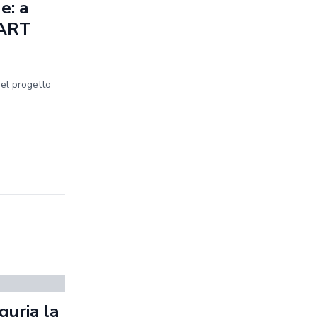
e: a
MART
del progetto
guria la