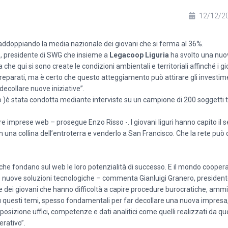
12/12/2
si raddoppiando la media nazionale dei giovani che si ferma al 36%.
, presidente di SWG che insieme a
Legacoop Liguria
ha svolto una nuov
a che qui si sono create le condizioni ambientali e territoriali affinché i 
reparati, ma è certo che questo atteggiamento può attirare gli investim
decollare nuove iniziative”.
 )è stata condotta mediante interviste su un campione di 200 soggetti tra
re imprese web – prosegue Enzo Risso -. I giovani liguri hanno capito il 
n una collina dell’entroterra e venderlo a San Francisco. Che la rete può 
he fondano sul web le loro potenzialità di successo. E il mondo coopera
e nuove soluzioni tecnologiche – commenta Gianluigi Granero, presiden
rte dei giovani che hanno difficoltà a capire procedure burocratiche, ammi
su questi temi, spesso fondamentali per far decollare una nuova impresa
izione uffici, competenze e dati analitici come quelli realizzati da qu
erativo”.