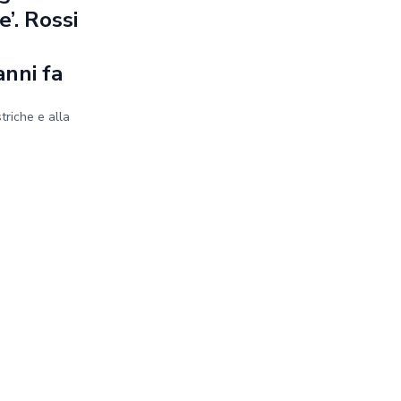
’. Rossi
anni fa
striche e alla