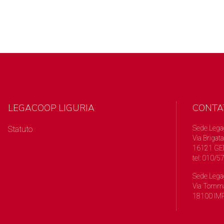
LEGACOOP LIGURIA
CONTA
Sede Lega
Statuto
Via Brigata
16121 GE
tel: 010/
Sede Lega
Via Tomma
18100 IMP