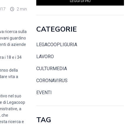
LEGGI DI PIÙ
017
2 min
CATEGORIE
a ricerca sulla
giovani guardino
LEGACOOPLIGURIA
enti di aziende
LAVORO
 i 18 e i 34
CULTURMEDIA
senso della
dare vita a
CORONAVIRUS
EVENTI
tivo nel suo
te di Legacoop
nistrative, a
, che
TAG
esta ricerca e