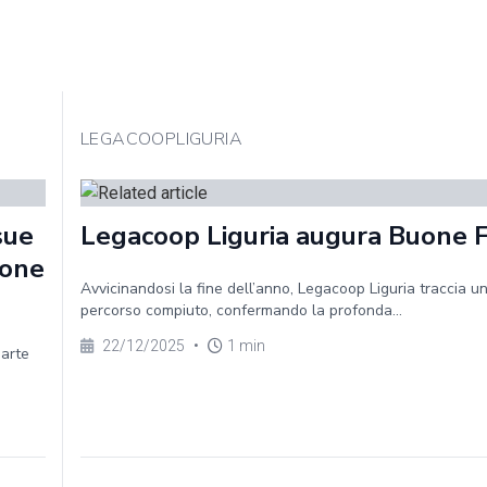
LEGACOOPLIGURIA
sue
Legacoop Liguria augura Buone 
ione
Avvicinandosi la fine dell’anno, Legacoop Liguria traccia un
percorso compiuto, confermando la profonda...
22/12/2025
•
1 min
parte