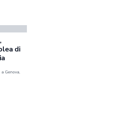
,
blea di
ia
e a Genova,