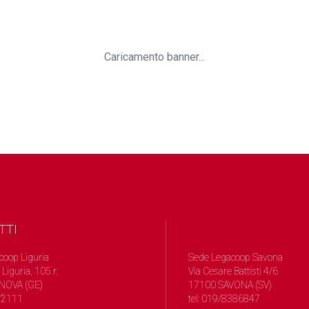
Caricamento banner...
TTI
coop Liguria
Sede Legacoop Savona
 Liguria, 105 r.
Via Cesare Battisti 4/6
NOVA (GE)
17100 SAVONA (SV)
572111
tel: 019/8386847