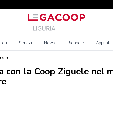
tori
Servizi
News
Biennale
Appunta
el m...
 con la Coop Ziguele nel 
re