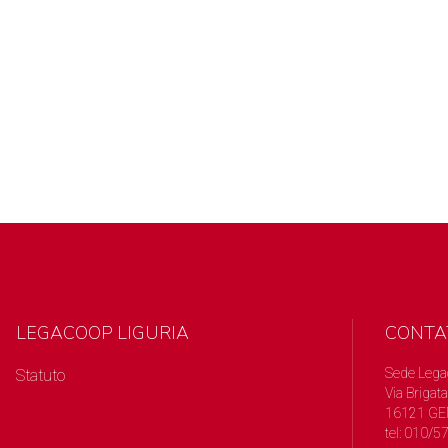
LEGACOOP LIGURIA
CONTA
Sede Lega
Statuto
Via Brigata
16121 GE
tel: 010/