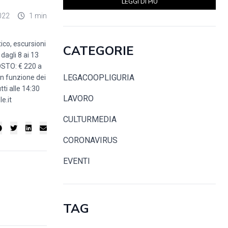
LEGGI DI PIÙ
022
1 min
ico, escursioni
CATEGORIE
dagli 8 ai 13
COSTO: € 220 a
LEGACOOPLIGURIA
in funzione dei
tti alle 14:30
LAVORO
e.it
CULTURMEDIA
CORONAVIRUS
EVENTI
TAG