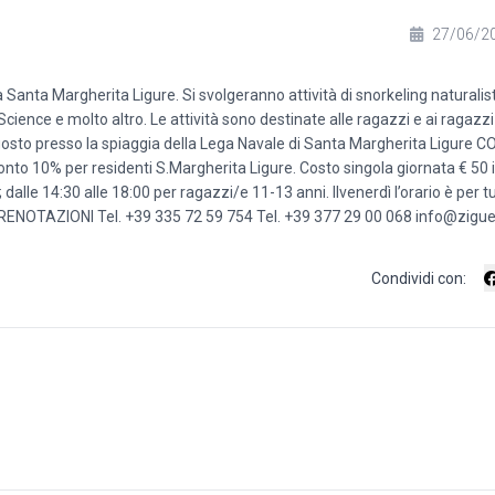
27/06/2
anta Margherita Ligure. Si svolgeranno attività di snorkeling naturalist
Science e molto altro. Le attività sono destinate alle ragazzi e ai ragazzi 
5 agosto presso la spiaggia della Lega Navale di Santa Margherita Ligure 
to 10% per residenti S.Margherita Ligure. Costo singola giornata € 50 
 dalle 14:30 alle 18:00 per ragazzi/e 11-13 anni. Ilvenerdì l’orario è per tu
PRENOTAZIONI Tel. +39 335 72 59 754 Tel. +39 377 29 00 068 info@ziguel
Condividi con: