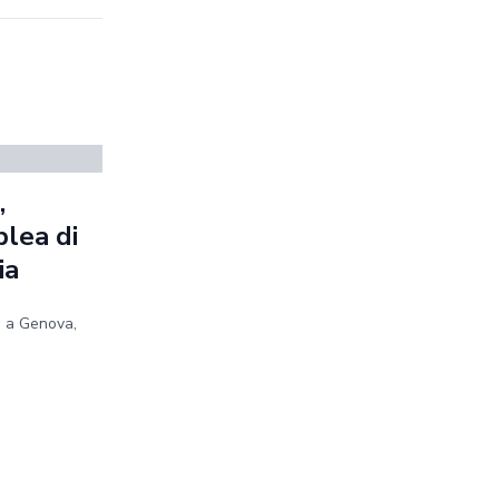
,
blea di
ia
e a Genova,