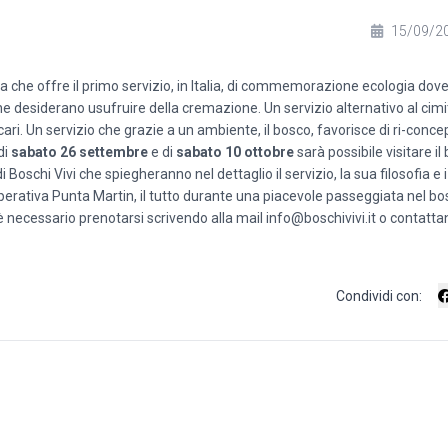
15/09/2
va che offre il primo servizio, in Italia, di commemorazione ecologia dove
 che desiderano usufruire della cremazione. Un servizio alternativo al cim
ari. Un servizio che grazie a un ambiente, il bosco, favorisce di ri-concepir
di
sabato 26 settembre
e di
sabato 10 ottobre
sarà possibile visitare il
 Boschi Vivi che spiegheranno nel dettaglio il servizio, la sua filosofia e i 
erativa Punta Martin, il tutto durante una piacevole passeggiata nel bosc
è necessario prenotarsi scrivendo alla mail
info@boschivivi.it
o contatta
Condividi con: