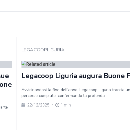
LEGACOOPLIGURIA
sue
Legacoop Liguria augura Buone 
ione
Avvicinandosi la fine dell’anno, Legacoop Liguria traccia un
percorso compiuto, confermando la profonda...
22/12/2025
•
1 min
parte