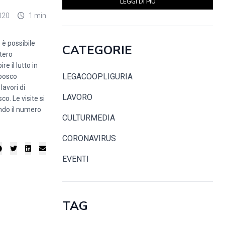
LEGGI DI PIÙ
020
1 min
 è possibile
CATEGORIE
itero
e il lutto in
LEGACOOPLIGURIA
 bosco
lavori di
LAVORO
o. Le visite si
ndo il numero
CULTURMEDIA
CORONAVIRUS
EVENTI
TAG