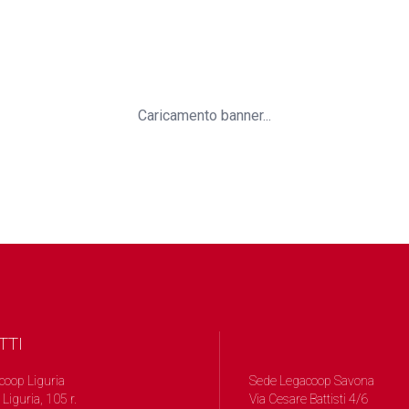
Caricamento banner...
TTI
coop Liguria
Sede Legacoop Savona
 Liguria, 105 r.
Via Cesare Battisti 4/6