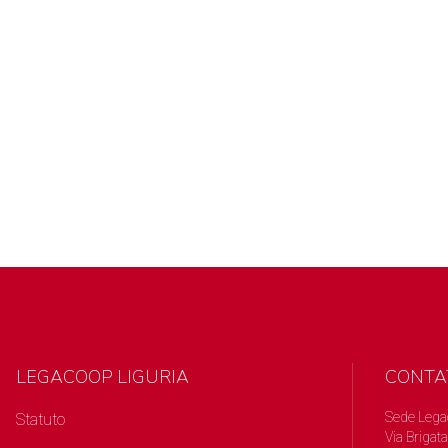
LEGACOOP LIGURIA
CONTA
Sede Lega
Statuto
Via Brigata